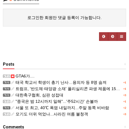
로그인한 회원만 댓글 등록이 가능합니다.
Posts
+
GTA6가....
태국 학교서 학생이 총기 난사…용의자 등 8명 숨져
+1
트럼프, '반도체·태양광 소재' 폴리실리콘 파생 제품에 15% 관세...한국 기업도 영향
+1
대한축구협회, 심판 성접대
+3
"중국은 밤 12시까지 일해"...'주52시간' 손볼까
+1
서울 또 최고, 40℃ 폭염 내일까지...주말 동쪽 비바람
+2
모기도 더위 먹었나...사라진 여름 불청객
+3
Comments
+