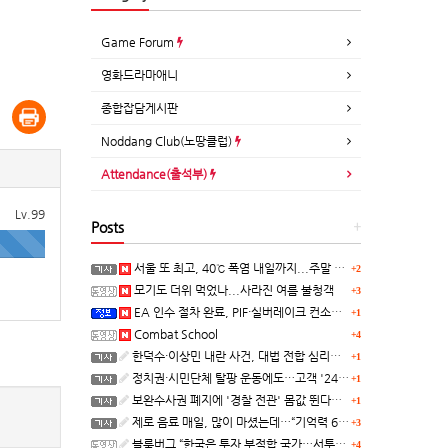
Game Forum
영화드라마애니
종합잡담게시판
Noddang Club(노땅클럽)
Attendance(출석부)
Lv.99
Posts
+
서울 또 최고, 40℃ 폭염 내일까지...주말 동쪽 비바람
+2
모기도 더위 먹었나...사라진 여름 불청객
+3
EA 인수 절차 완료, PIF·실버레이크 컨소시엄 산하 편입
+1
Combat School
+4
한덕수·이상민 내란 사건, 대법 전합 심리…"역사적 사법평가"(종합)
+1
정치권·시민단체 탈팡 운동에도…고객 '2470만명' 원상 회복, "고물가에 돌팡"
+1
보완수사권 폐지에 '경찰 전관' 몸값 뛴다…대형 로펌 영입전쟁
+1
제로 음료 매일, 많이 마셨는데…“기억력 62% 더 빨리 떨어진다
+3
블룸버그 “한국은 투자 부적합 국가…서투른 정책이 투자자에게 트라우마”
+4