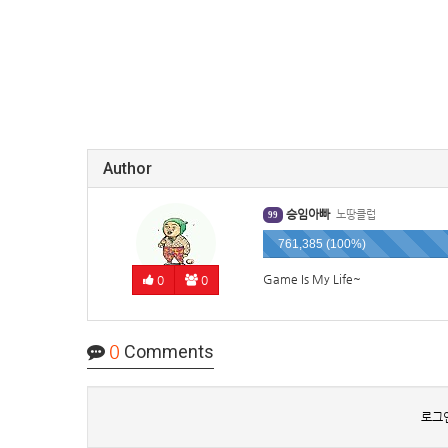
Author
승임아빠
노땅클럽
99
761,385 (100%)
Game Is My Life~
0
0
0
Comments
로그