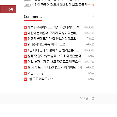
전에 까롱이 퍼와서 썸네일만 보고 중국게임?으로 오해했던
+6
목록
Comments
+
새벽3~4시에도....그냥 그 상태예요...최근 1주일은....
HIKARU
예전에는 여름에 모기가 극성이었는데, 여름에는 안나오는 것 같은.....ㅎ ㅎ)
HIKARU
언젠가부터 모기가 잘 안보이더라고요.
은성쓰
밤 10시에도 푹푹 찌더라고요.
은성쓰
1년 내내 집에서 같이 사는 반려곤충.....이죠...
HIKARU
원래 댓글로 "성쓰님요~" 하려다 말았는데... 본인 등판 ㅡ..ㅡy~
Max
이걸 누가...저 돈 내고 다운로드 버전으로 하냐... 성쓰님이 계셨다!!!...
HIKARU
오 저게 드디어 나오네요. 저 아케이드 아케이브즈 게임 많이 샀는데요 ㅎㅎㅎ
은성쓰
과연 ㅡ..ㅡy~
Max
9쎈트도 아니고???
Max
모바일버전