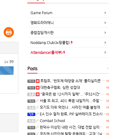
Game Forum
영화드라마애니
종합잡담게시판
Noddang Club(노땅클럽)
Attendance(출석부)
Lv.99
Posts
+
트럼프, '반도체·태양광 소재' 폴리실리콘 파생 제품에 15% 관세...한국 기업도 영향
+1
대한축구협회, 심판 성접대
+3
"중국은 밤 12시까지 일해"...'주52시간' 손볼까
+1
서울 또 최고, 40℃ 폭염 내일까지...주말 동쪽 비바람
+2
모기도 더위 먹었나...사라진 여름 불청객
+3
EA 인수 절차 완료, PIF·실버레이크 컨소시엄 산하 편입
+2
Combat School
+4
한덕수·이상민 내란 사건, 대법 전합 심리…"역사적 사법평가"(종합)
+1
정치권·시민단체 탈팡 운동에도…고객 '2470만명' 원상 회복, "고물가에 돌팡"
+1