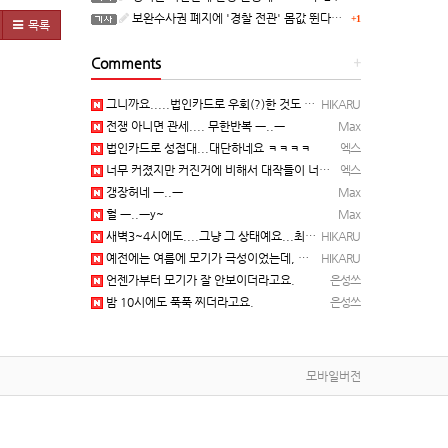
보완수사권 폐지에 '경찰 전관' 몸값 뛴다…대형 로펌 영입전쟁
+1
목록
Comments
+
그니까요.....법인카드로 우회(?)한 것도 아니고, 대놓고...ㅋ ㅋ)
HIKARU
전쟁 아니면 관세.... 무한반복 ㅡ..ㅡ
Max
법인카드로 성접대...대단하네요 ㅋㅋㅋㅋ
엑스
너무 커졌지만 커진거에 비해서 대작들이 너무 줄었죠.........
엑스
갱장허네 ㅡ..ㅡ
Max
헐 ㅡ..ㅡy~
Max
새벽3~4시에도....그냥 그 상태예요...최근 1주일은....
HIKARU
예전에는 여름에 모기가 극성이었는데, 여름에는 안나오는 것 같은.....ㅎ ㅎ)
HIKARU
언젠가부터 모기가 잘 안보이더라고요.
은성쓰
밤 10시에도 푹푹 찌더라고요.
은성쓰
모바일버전