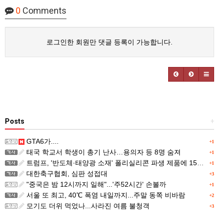
0
Comments
로그인한 회원만 댓글 등록이 가능합니다.
Posts
+
GTA6가....
+1
태국 학교서 학생이 총기 난사…용의자 등 8명 숨져
+1
트럼프, '반도체·태양광 소재' 폴리실리콘 파생 제품에 15% 관세...한국 기업도 영향
+1
대한축구협회, 심판 성접대
+3
"중국은 밤 12시까지 일해"...'주52시간' 손볼까
+1
서울 또 최고, 40℃ 폭염 내일까지...주말 동쪽 비바람
+2
모기도 더위 먹었나...사라진 여름 불청객
+3