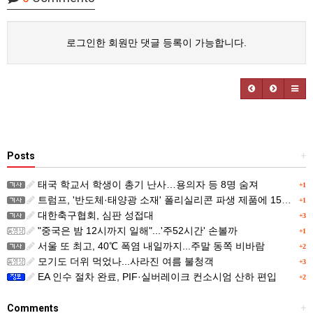
로그인한 회원만 댓글 등록이 가능합니다.
Posts
+
태국 학교서 학생이 총기 난사…용의자 등 8명 숨져
+1
트럼프, '반도체·태양광 소재' 폴리실리콘 파생 제품에 15% 관세...한국 기업도 영향
+1
대한축구협회, 심판 성접대
+3
"중국은 밤 12시까지 일해"...'주52시간' 손볼까
+1
서울 또 최고, 40℃ 폭염 내일까지...주말 동쪽 비바람
+2
모기도 더위 먹었나...사라진 여름 불청객
+3
EA 인수 절차 완료, PIF·실버레이크 컨소시엄 산하 편입
+2
Comments
+