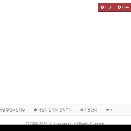
이전
다음
메일 무단수집거부
책임의 한계와 법적고지
이용안내
X
2000-2026, VideogamerX. All Rights Reserved.
본 사이트 게시물내에 게재된 메이커명, 제품명칭 등은 각 기업의 상표 또는 상표등록입니다.