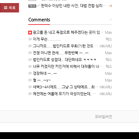
한덕수·이상민 내란 사건, 대법 전합 심리…"역사적 사법평가"(종합)
+1
목록
Comments
+
광고를 돈 내고 독점으로 해주겠다는 곳이 있을정도인거 보면 어마어마한 게임은 맞는듯 ㅡ..ㅡ... 여태까지 …
Max
이게 무슨...........
엑스
그니까요.....법인카드로 우회(?)한 것도 아니고, 대놓고...ㅋ ㅋ)
HIKARU
전쟁 아니면 관세.... 무한반복 ㅡ..ㅡ
Max
법인카드로 성접대...대단하네요 ㅋㅋㅋㅋ
엑스
너무 커졌지만 커진거에 비해서 대작들이 너무 줄었죠.........
엑스
갱장허네 ㅡ..ㅡ
Max
헐 ㅡ..ㅡy~
Max
새벽3~4시에도....그냥 그 상태예요...최근 1주일은....
HIKARU
예전에는 여름에 모기가 극성이었는데, 여름에는 안나오는 것 같은.....ㅎ ㅎ)
HIKARU
모바일버전