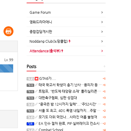
Game Forum
영화드라마애니
종합잡담게시판
Noddang Club(노땅클럽)
Attendance(출석부)
Lv.99
Posts
+
GTA6가....
+1
태국 학교서 학생이 총기 난사…용의자 등 8명 숨져
+1
트럼프, '반도체·태양광 소재' 폴리실리콘 파생 제품에 15% 관세...한국 기업도 영향
+1
대한축구협회, 심판 성접대
+3
"중국은 밤 12시까지 일해"...'주52시간' 손볼까
+1
서울 또 최고, 40℃ 폭염 내일까지...주말 동쪽 비바람
+2
모기도 더위 먹었나...사라진 여름 불청객
+3
EA 인수 절차 완료, PIF·실버레이크 컨소시엄 산하 편입
+2
Combat School
+4