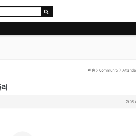
홈 > Community > Atten
풀러
05.