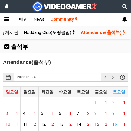
메인
News
Community
잡담게시판
Noddang Club(노땅클럽)
Attendance(출석부)
출석부
Attendance(출석부)
일요일
월요일
화요일
수요일
목요일
금요일
토요일
1
1
2
1
3
1
4
1
5
1
6
1
7
2
8
1
9
1
10
1
11
2
12
2
13
2
14
2
15
2
16
1