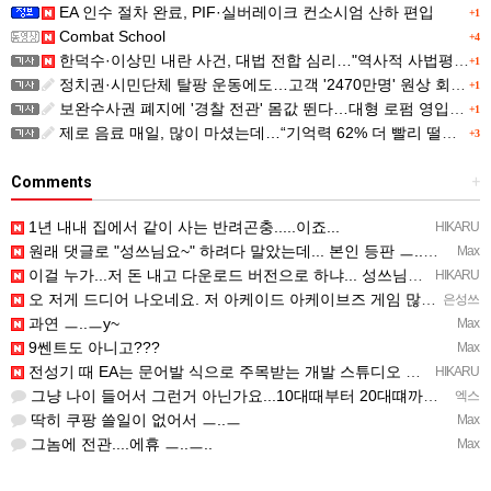
EA 인수 절차 완료, PIF·실버레이크 컨소시엄 산하 편입
+1
Combat School
+4
한덕수·이상민 내란 사건, 대법 전합 심리…"역사적 사법평가"(종합)
+1
정치권·시민단체 탈팡 운동에도…고객 '2470만명' 원상 회복, "고물가에 돌팡"
+1
보완수사권 폐지에 '경찰 전관' 몸값 뛴다…대형 로펌 영입전쟁
+1
제로 음료 매일, 많이 마셨는데…“기억력 62% 더 빨리 떨어진다
+3
Comments
+
1년 내내 집에서 같이 사는 반려곤충.....이죠...
HIKARU
원래 댓글로 "성쓰님요~" 하려다 말았는데... 본인 등판 ㅡ..ㅡy~
Max
이걸 누가...저 돈 내고 다운로드 버전으로 하냐... 성쓰님이 계셨다!!!...
HIKARU
오 저게 드디어 나오네요. 저 아케이드 아케이브즈 게임 많이 샀는데요 ㅎㅎㅎ
은성쓰
과연 ㅡ..ㅡy~
Max
9쎈트도 아니고???
Max
전성기 때 EA는 문어발 식으로 주목받는 개발 스튜디오 흡수하고, 빙신....만들어서 내다 버리는 걸로 유명…
HIKARU
그냥 나이 들어서 그런거 아닌가요...10대때부터 20대떄까지 관찰한거면 몰라도...
엑스
딱히 쿠팡 쓸일이 없어서 ㅡ..ㅡ
Max
그놈에 전관....에휴 ㅡ..ㅡ..
Max