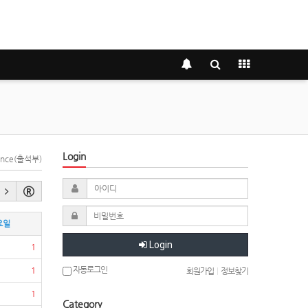
Login
dance(출석부)
요일
Login
1
자동로그인
1
회원가입
|
정보찾기
1
Category