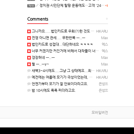
정치권·시민단체 탈팡 운동에도…고객 '2470만명' 원상 회복, "고물가에 돌팡"
+1
Comments
+
그니까요.....법인카드로 우회(?)한 것도 아니고, 대놓고...ㅋ ㅋ)
HIKARU
전쟁 아니면 관세.... 무한반복 ㅡ..ㅡ
Max
법인카드로 성접대...대단하네요 ㅋㅋㅋㅋ
엑스
너무 커졌지만 커진거에 비해서 대작들이 너무 줄었죠.........
엑스
갱장허네 ㅡ..ㅡ
Max
헐 ㅡ..ㅡy~
Max
새벽3~4시에도....그냥 그 상태예요...최근 1주일은....
HIKARU
예전에는 여름에 모기가 극성이었는데, 여름에는 안나오는 것 같은.....ㅎ ㅎ)
HIKARU
언젠가부터 모기가 잘 안보이더라고요.
은성쓰
밤 10시에도 푹푹 찌더라고요.
은성쓰
모바일버전