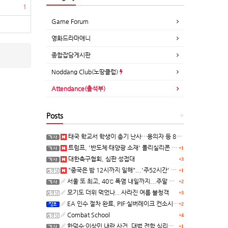
1
Game Forum
영화드라마애니
종합잡담게시판
Noddang Club(노땅클럽)
Attendance(출석부)
Posts
+
태국 학교서 학생이 총기 난사…용의자 등 8명 숨져
트럼프, '반도체·태양광 소재' 폴리실리콘 파생 제품에 15% 관세...한국 기업도 영향
+1
대한축구협회, 심판 성접대
+3
"중국은 밤 12시까지 일해"...'주52시간' 손볼까
+1
서울 또 최고, 40℃ 폭염 내일까지...주말 동쪽 비바람
+2
모기도 더위 먹었나...사라진 여름 불청객
+3
EA 인수 절차 완료, PIF·실버레이크 컨소시엄 산하 편입
+2
Combat School
+4
한덕수·이상민 내란 사건, 대법 전합 심리…"역사적 사법평가"(종합)
+1