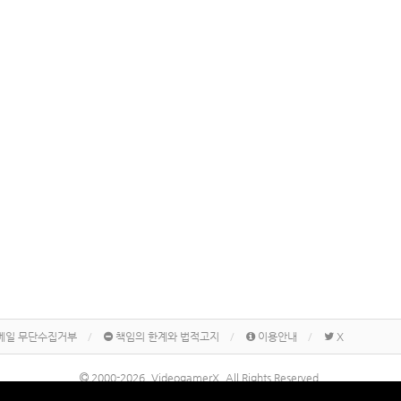
메일 무단수집거부
책임의 한계와 법적고지
이용안내
X
2000-2026, VideogamerX. All Rights Reserved.
본 사이트 게시물내에 게재된 메이커명, 제품명칭 등은 각 기업의 상표 또는 상표등록입니다.