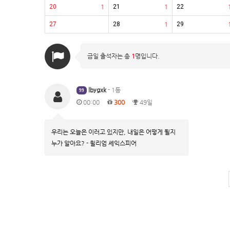
20
1
21
1
22
27
28
1
29
금일 출석자는 총
1
명입니다.
lbygxk
- 1등
99
00:00
300
49일
우리는 오늘은 이러고 있지만, 내일은 어떻게 될지
누가 알아요? - 윌리엄 셰익스피어