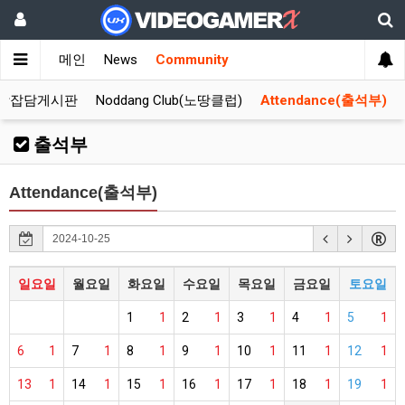
메인
News
Community
합잡담게시판
Noddang Club(노땅클럽)
Attendance(출석부)
출석부
Attendance(출석부)
일요일
월요일
화요일
수요일
목요일
금요일
토요일
1
1
2
1
3
1
4
1
5
1
6
1
7
1
8
1
9
1
10
1
11
1
12
1
13
1
14
1
15
1
16
1
17
1
18
1
19
1