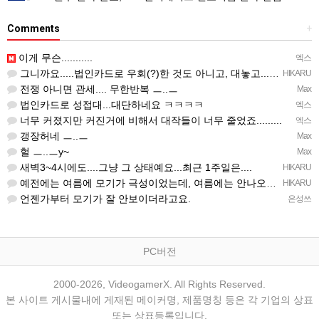
Comments
+
이게 무슨...........
엑스
그니까요.....법인카드로 우회(?)한 것도 아니고, 대놓고...ㅋ ㅋ)
HIKARU
전쟁 아니면 관세.... 무한반복 ㅡ..ㅡ
Max
법인카드로 성접대...대단하네요 ㅋㅋㅋㅋ
엑스
너무 커졌지만 커진거에 비해서 대작들이 너무 줄었죠.........
엑스
갱장허네 ㅡ..ㅡ
Max
헐 ㅡ..ㅡy~
Max
새벽3~4시에도....그냥 그 상태예요...최근 1주일은....
HIKARU
예전에는 여름에 모기가 극성이었는데, 여름에는 안나오는 것 같은.....ㅎ ㅎ)
HIKARU
언젠가부터 모기가 잘 안보이더라고요.
은성쓰
PC버전
2000-2026, VideogamerX. All Rights Reserved.
본 사이트 게시물내에 게재된 메이커명, 제품명칭 등은 각 기업의 상표
또는 상표등록입니다.