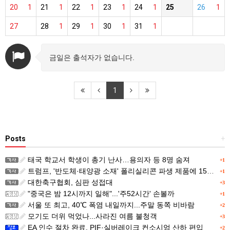
20
1
21
1
22
1
23
1
24
1
25
26
1
27
28
1
29
1
30
1
31
1
금일은 출석자가 없습니다.
1
Posts
+
태국 학교서 학생이 총기 난사…용의자 등 8명 숨져
+1
트럼프, '반도체·태양광 소재' 폴리실리콘 파생 제품에 15% 관세...한국 기업도 영향
+1
대한축구협회, 심판 성접대
+3
"중국은 밤 12시까지 일해"...'주52시간' 손볼까
+1
서울 또 최고, 40℃ 폭염 내일까지...주말 동쪽 비바람
+2
모기도 더위 먹었나...사라진 여름 불청객
+3
EA 인수 절차 완료, PIF·실버레이크 컨소시엄 산하 편입
+2