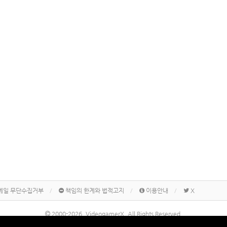
메일 무단수집거부
책임의 한계와 법적고지
이용안내
X
2000-2026, VideogamerX. All Rights Reserved.
본 사이트 게시물내에 게재된 메이커명, 제품명칭 등은 각 기업의 상표 또는 상표등록입니다.