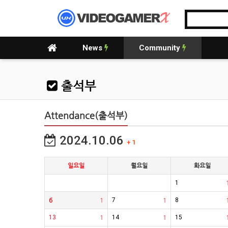
News
Community
출석부
Attendance(출석부)
2024.10.06
+ 1
일요일
월요일
화요일
1
6
1
7
1
8
13
1
14
1
15