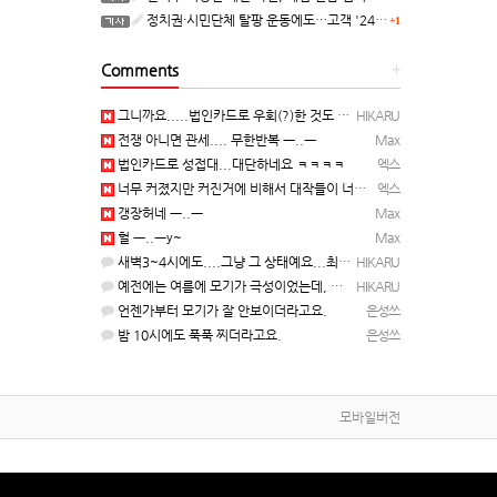
정치권·시민단체 탈팡 운동에도…고객 '2470만명' 원상 회복, "고물가에 돌팡"
+1
Comments
+
그니까요.....법인카드로 우회(?)한 것도 아니고, 대놓고...ㅋ ㅋ)
HIKARU
전쟁 아니면 관세.... 무한반복 ㅡ..ㅡ
Max
법인카드로 성접대...대단하네요 ㅋㅋㅋㅋ
엑스
너무 커졌지만 커진거에 비해서 대작들이 너무 줄었죠.........
엑스
갱장허네 ㅡ..ㅡ
Max
헐 ㅡ..ㅡy~
Max
새벽3~4시에도....그냥 그 상태예요...최근 1주일은....
HIKARU
예전에는 여름에 모기가 극성이었는데, 여름에는 안나오는 것 같은.....ㅎ ㅎ)
HIKARU
언젠가부터 모기가 잘 안보이더라고요.
은성쓰
밤 10시에도 푹푹 찌더라고요.
은성쓰
모바일버전