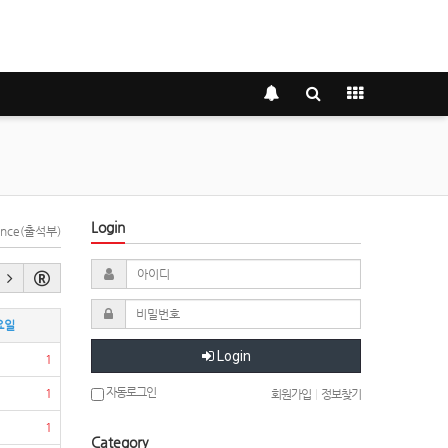
Login
dance(출석부)
요일
Login
1
자동로그인
1
회원가입
|
정보찾기
1
Category