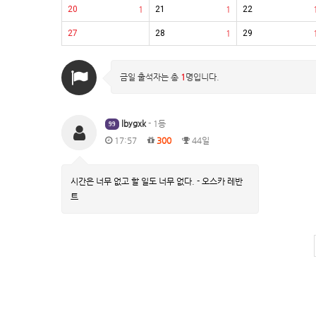
20
1
21
1
22
27
28
1
29
금일 출석자는 총
1
명입니다.
lbygxk
- 1등
99
17:57
300
44일
시간은 너무 없고 할 일도 너무 없다. - 오스카 레반
트