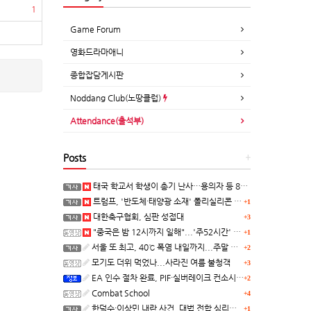
1
Game Forum
영화드라마애니
종합잡담게시판
Noddang Club(노땅클럽)
Attendance(출석부)
Posts
+
태국 학교서 학생이 총기 난사…용의자 등 8명 숨져
트럼프, '반도체·태양광 소재' 폴리실리콘 파생 제품에 15% 관세...한국 기업도 영향
+1
대한축구협회, 심판 성접대
+3
"중국은 밤 12시까지 일해"...'주52시간' 손볼까
+1
서울 또 최고, 40℃ 폭염 내일까지...주말 동쪽 비바람
+2
모기도 더위 먹었나...사라진 여름 불청객
+3
EA 인수 절차 완료, PIF·실버레이크 컨소시엄 산하 편입
+2
Combat School
+4
한덕수·이상민 내란 사건, 대법 전합 심리…"역사적 사법평가"(종합)
+1