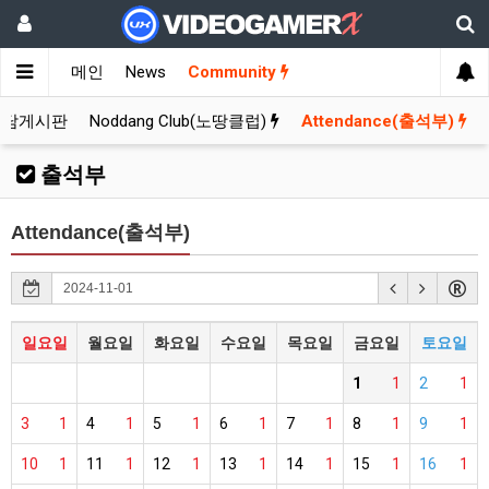
메인
News
Community
잡담게시판
Noddang Club(노땅클럽)
Attendance(출석부)
출석부
Attendance(출석부)
일요일
월요일
화요일
수요일
목요일
금요일
토요일
1
1
2
1
3
1
4
1
5
1
6
1
7
1
8
1
9
1
10
1
11
1
12
1
13
1
14
1
15
1
16
1