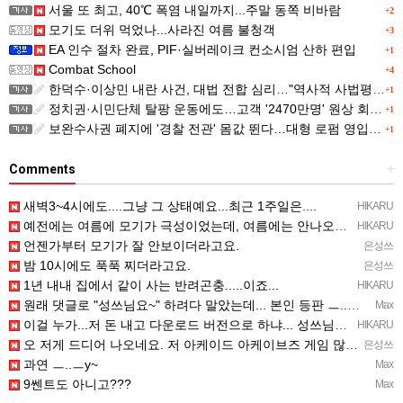
서울 또 최고, 40℃ 폭염 내일까지...주말 동쪽 비바람
+2
모기도 더위 먹었나...사라진 여름 불청객
+3
EA 인수 절차 완료, PIF·실버레이크 컨소시엄 산하 편입
+1
Combat School
+4
한덕수·이상민 내란 사건, 대법 전합 심리…"역사적 사법평가"(종합)
+1
정치권·시민단체 탈팡 운동에도…고객 '2470만명' 원상 회복, "고물가에 돌팡"
+1
보완수사권 폐지에 '경찰 전관' 몸값 뛴다…대형 로펌 영입전쟁
+1
Comments
+
새벽3~4시에도....그냥 그 상태예요...최근 1주일은....
HIKARU
예전에는 여름에 모기가 극성이었는데, 여름에는 안나오는 것 같은.....ㅎ ㅎ)
HIKARU
언젠가부터 모기가 잘 안보이더라고요.
은성쓰
밤 10시에도 푹푹 찌더라고요.
은성쓰
1년 내내 집에서 같이 사는 반려곤충.....이죠...
HIKARU
원래 댓글로 "성쓰님요~" 하려다 말았는데... 본인 등판 ㅡ..ㅡy~
Max
이걸 누가...저 돈 내고 다운로드 버전으로 하냐... 성쓰님이 계셨다!!!...
HIKARU
오 저게 드디어 나오네요. 저 아케이드 아케이브즈 게임 많이 샀는데요 ㅎㅎㅎ
은성쓰
과연 ㅡ..ㅡy~
Max
9쎈트도 아니고???
Max