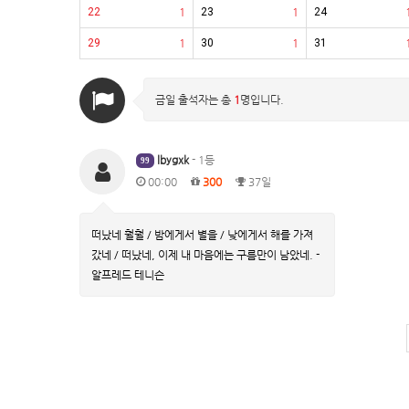
22
1
23
1
24
29
1
30
1
31
금일 출석자는 총
1
명입니다.
lbygxk
- 1등
99
00:00
300
37일
떠났네 훨훨 / 밤에게서 별을 / 낮에게서 해를 가져
갔네 / 떠났네, 이제 내 마음에는 구름만이 남았네. -
알프레드 테니슨