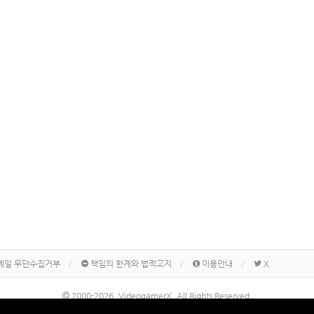
메일 무단수집거부
책임의 한계와 법적고지
이용안내
X
2000-2026, VideogamerX. All Rights Reserved.
본 사이트 게시물내에 게재된 메이커명, 제품명칭 등은 각 기업의 상표 또는 상표등록입니다.