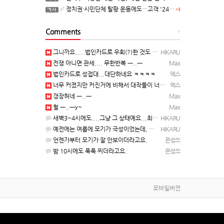
정치권·시민단체 탈팡 운동에도…고객 '2470만명' 원상 회복, "고물가에 돌팡"
+1
Comments
+
그니까요.....법인카드로 우회(?)한 것도 아니고, 대놓고...ㅋ ㅋ)
HIKARU
전쟁 아니면 관세.... 무한반복 ㅡ..ㅡ
Max
법인카드로 성접대...대단하네요 ㅋㅋㅋㅋ
엑스
너무 커졌지만 커진거에 비해서 대작들이 너무 줄었죠.........
엑스
갱장허네 ㅡ..ㅡ
Max
헐 ㅡ..ㅡy~
Max
새벽3~4시에도....그냥 그 상태예요...최근 1주일은....
HIKARU
예전에는 여름에 모기가 극성이었는데, 여름에는 안나오는 것 같은.....ㅎ ㅎ)
HIKARU
언젠가부터 모기가 잘 안보이더라고요.
은성쓰
밤 10시에도 푹푹 찌더라고요.
은성쓰
모바일버전