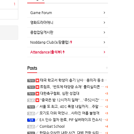
1
Game Forum
영화드라마애니
종합잡담게시판
Noddang Club(노땅클럽)
Attendance(출석부)
Posts
+
태국 학교서 학생이 총기 난사…용의자 등 8명 숨져
트럼프, '반도체·태양광 소재' 폴리실리콘 파생 제품에 15% 관세...한국 기업도 영향
+1
대한축구협회, 심판 성접대
+3
"중국은 밤 12시까지 일해"...'주52시간' 손볼까
+1
서울 또 최고, 40℃ 폭염 내일까지...주말 동쪽 비바람
+2
모기도 더위 먹었나...사라진 여름 불청객
+3
EA 인수 절차 완료, PIF·실버레이크 컨소시엄 산하 편입
+2
Combat School
+4
한덕수·이상민 내란 사건, 대법 전합 심리…"역사적 사법평가"(종합)
+1