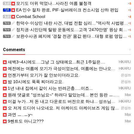
모기도 더위 먹었나...사라진 여름 불청객
+3
EA 인수 절차 완료, PIF·실버레이크 컨소시엄 산하 편입
+1
Combat School
+4
한덕수·이상민 내란 사건, 대법 전합 심리…"역사적 사법평가"(종합)
+1
정치권·시민단체 탈팡 운동에도…고객 '2470만명' 원상 회복, "고물가에 돌팡"
+1
보완수사권 폐지에 '경찰 전관' 몸값 뛴다…대형 로펌 영입전쟁
+1
Comments
+
새벽3~4시에도....그냥 그 상태예요...최근 1주일은....
HIKARU
예전에는 여름에 모기가 극성이었는데, 여름에는 안나오는 것 같은.....ㅎ ㅎ)
HIKARU
언젠가부터 모기가 잘 안보이더라고요.
은성쓰
밤 10시에도 푹푹 찌더라고요.
은성쓰
1년 내내 집에서 같이 사는 반려곤충.....이죠...
HIKARU
원래 댓글로 "성쓰님요~" 하려다 말았는데... 본인 등판 ㅡ..ㅡy~
Max
이걸 누가...저 돈 내고 다운로드 버전으로 하냐... 성쓰님이 계셨다!!!...
HIKARU
오 저게 드디어 나오네요. 저 아케이드 아케이브즈 게임 많이 샀는데요 ㅎㅎㅎ
은성쓰
과연 ㅡ..ㅡy~
Max
9쎈트도 아니고???
Max