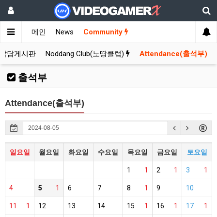
메인
News
Community
잡담게시판
Noddang Club(노땅클럽)
Attendance(출석부)
출석부
Attendance(출석부)
일요일
월요일
화요일
수요일
목요일
금요일
토요일
1
1
2
1
3
1
4
5
1
6
7
8
1
9
10
11
1
12
13
14
15
1
16
1
17
1