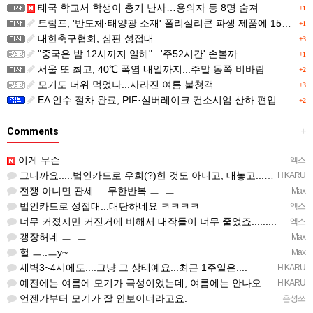
태국 학교서 학생이 총기 난사…용의자 등 8명 숨져
+1
트럼프, '반도체·태양광 소재' 폴리실리콘 파생 제품에 15% 관세...한국 기업도 영향
+1
대한축구협회, 심판 성접대
+3
"중국은 밤 12시까지 일해"...'주52시간' 손볼까
+1
서울 또 최고, 40℃ 폭염 내일까지...주말 동쪽 비바람
+2
모기도 더위 먹었나...사라진 여름 불청객
+3
EA 인수 절차 완료, PIF·실버레이크 컨소시엄 산하 편입
+2
Comments
+
이게 무슨...........
엑스
그니까요.....법인카드로 우회(?)한 것도 아니고, 대놓고...ㅋ ㅋ)
HIKARU
전쟁 아니면 관세.... 무한반복 ㅡ..ㅡ
Max
법인카드로 성접대...대단하네요 ㅋㅋㅋㅋ
엑스
너무 커졌지만 커진거에 비해서 대작들이 너무 줄었죠.........
엑스
갱장허네 ㅡ..ㅡ
Max
헐 ㅡ..ㅡy~
Max
새벽3~4시에도....그냥 그 상태예요...최근 1주일은....
HIKARU
예전에는 여름에 모기가 극성이었는데, 여름에는 안나오는 것 같은.....ㅎ ㅎ)
HIKARU
언젠가부터 모기가 잘 안보이더라고요.
은성쓰