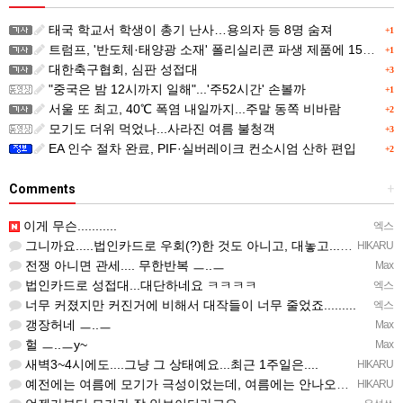
태국 학교서 학생이 총기 난사…용의자 등 8명 숨져
+1
트럼프, '반도체·태양광 소재' 폴리실리콘 파생 제품에 15% 관세...한국 기업도 영향
+1
대한축구협회, 심판 성접대
+3
"중국은 밤 12시까지 일해"...'주52시간' 손볼까
+1
서울 또 최고, 40℃ 폭염 내일까지...주말 동쪽 비바람
+2
모기도 더위 먹었나...사라진 여름 불청객
+3
EA 인수 절차 완료, PIF·실버레이크 컨소시엄 산하 편입
+2
Comments
+
이게 무슨...........
엑스
그니까요.....법인카드로 우회(?)한 것도 아니고, 대놓고...ㅋ ㅋ)
HIKARU
전쟁 아니면 관세.... 무한반복 ㅡ..ㅡ
Max
법인카드로 성접대...대단하네요 ㅋㅋㅋㅋ
엑스
너무 커졌지만 커진거에 비해서 대작들이 너무 줄었죠.........
엑스
갱장허네 ㅡ..ㅡ
Max
헐 ㅡ..ㅡy~
Max
새벽3~4시에도....그냥 그 상태예요...최근 1주일은....
HIKARU
예전에는 여름에 모기가 극성이었는데, 여름에는 안나오는 것 같은.....ㅎ ㅎ)
HIKARU