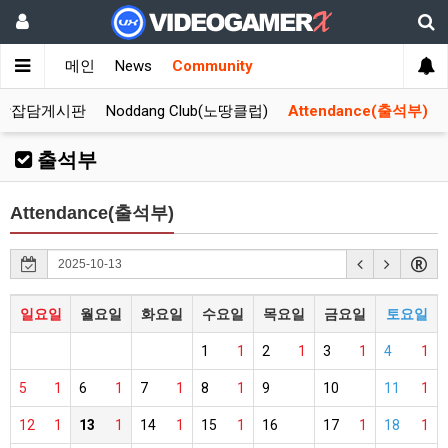
메인
News
Community
합잡담게시판
Noddang Club(노땅클럽)
Attendance(출석부)
출석부
Attendance(출석부)
일요일
월요일
화요일
수요일
목요일
금요일
토요일
1
1
2
1
3
1
4
1
5
1
6
1
7
1
8
1
9
10
11
1
12
1
13
1
14
1
15
1
16
17
1
18
1