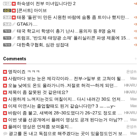
하숙생이 전부 미녀입니다만 2
+4
[콘서트] 아이브
태풍 '돌핀'이 만든 시원한 바람에 숨통 좀 트이나 했지만…
+3
GTA6가....
+3
태국 학교서 학생이 총기 난사…용의자 등 8명 숨져
+1
트럼프, '반도체·태양광 소재' 폴리실리콘 파생 제품에 15% 관세...한국 기업도 영향
+1
대한축구협회, 심판 성접대
+3
Comments
+
명작이죠 ㅋㅋㅋ
은성쓰
사람마다 보는 눈은 제각각이라... 전부->일부 로 고쳐야 될듯 ㅡ..ㅡy~
Max
오늘 낮에도 온도 올라가니까..저절로 허걱~~하게 되던...
HIKARU
제목이 좀 잘못된 것 같은데요?
HIKARU
시원하게 느껴지는것도 며칠이지... 다시 내려간 30도 언저리 온도에 적응되면 고대로 다시 더움..
Max
이제 미연시는 졸업할때도 된거 같습니다만? 3 ㅡ..ㅡy~
Max
바람이 좀 불고, 새벽에 28~30도였다가 26~27도 정도로 내려감...─ ─)a
HIKARU
이번 넷플 선공개에서 플레이 영상도 공개 된다는거 아님?? ㅡㅡa
Max
플레이 영상은 언제쯤 보여줄지...
은성쓰
광고를 돈 내고 독점으로 해주겠다는 곳이 있을정도인거 보면 어마어마한 게임은 맞는듯 ㅡ..ㅡ... 여태까지 …
Max