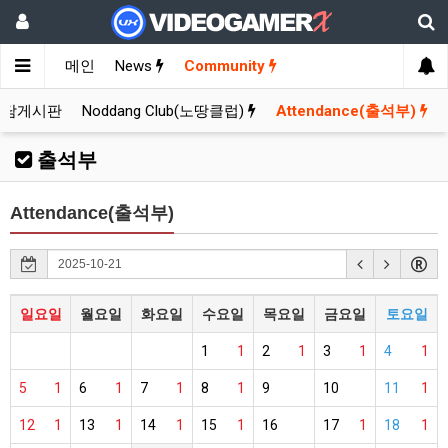
메인
News
Community
잡담게시판
Noddang Club(노땅클럽)
Attendance(출석부)
출석부
Attendance(출석부)
일요일
월요일
화요일
수요일
목요일
금요일
토요일
1
1
2
1
3
1
4
1
5
1
6
1
7
1
8
1
9
10
11
1
12
1
13
1
14
1
15
1
16
17
1
18
1