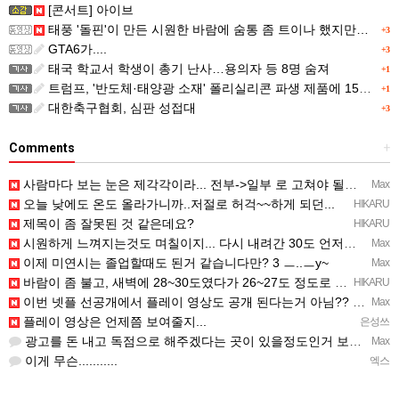
[콘서트] 아이브
태풍 '돌핀'이 만든 시원한 바람에 숨통 좀 트이나 했지만…
+3
GTA6가....
+3
태국 학교서 학생이 총기 난사…용의자 등 8명 숨져
+1
트럼프, '반도체·태양광 소재' 폴리실리콘 파생 제품에 15% 관세...한국 기업도 영향
+1
대한축구협회, 심판 성접대
+3
Comments
+
사람마다 보는 눈은 제각각이라... 전부->일부 로 고쳐야 될듯 ㅡ..ㅡy~
Max
오늘 낮에도 온도 올라가니까..저절로 허걱~~하게 되던...
HIKARU
제목이 좀 잘못된 것 같은데요?
HIKARU
시원하게 느껴지는것도 며칠이지... 다시 내려간 30도 언저리 온도에 적응되면 고대로 다시 더움..
Max
이제 미연시는 졸업할때도 된거 같습니다만? 3 ㅡ..ㅡy~
Max
바람이 좀 불고, 새벽에 28~30도였다가 26~27도 정도로 내려감...─ ─)a
HIKARU
이번 넷플 선공개에서 플레이 영상도 공개 된다는거 아님?? ㅡㅡa
Max
플레이 영상은 언제쯤 보여줄지...
은성쓰
광고를 돈 내고 독점으로 해주겠다는 곳이 있을정도인거 보면 어마어마한 게임은 맞는듯 ㅡ..ㅡ... 여태까지 …
Max
이게 무슨...........
엑스