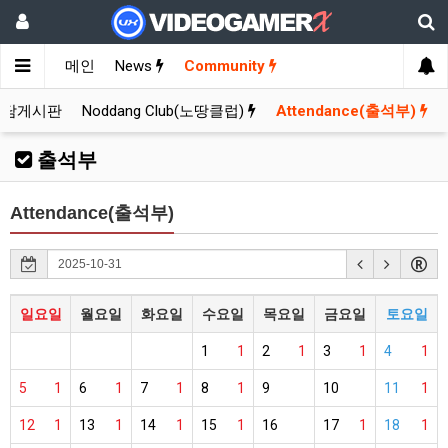
메인
News
Community
잡담게시판
Noddang Club(노땅클럽)
Attendance(출석부)
출석부
Attendance(출석부)
일요일
월요일
화요일
수요일
목요일
금요일
토요일
1
1
2
1
3
1
4
1
5
1
6
1
7
1
8
1
9
10
11
1
12
1
13
1
14
1
15
1
16
17
1
18
1