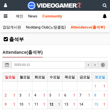
메인
News
Community
합잡담게시판
Noddang Club(노땅클럽)
Attendance(출석부)
출석부
Attendance(출석부)
일요일
월요일
화요일
수요일
목요일
금요일
토요일
1
1
2
1
3
1
4
1
5
1
6
1
7
1
8
1
9
1
10
1
11
1
12
1
13
1
14
15
1