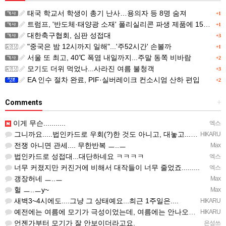
태국 학교서 학생이 총기 난사…용의자 등 8명 숨져
+1
트럼프, '반도체·태양광 소재' 폴리실리콘 파생 제품에 15% 관세...한국 기업도 영향
+1
대한축구협회, 심판 성접대
+3
"중국은 밤 12시까지 일해"...'주52시간' 손볼까
+1
서울 또 최고, 40℃ 폭염 내일까지...주말 동쪽 비바람
+2
모기도 더위 먹었나...사라진 여름 불청객
+3
EA 인수 절차 완료, PIF·실버레이크 컨소시엄 산하 편입
+2
Comments
+
이게 무슨...........
엑스
그니까요.....법인카드로 우회(?)한 것도 아니고, 대놓고...ㅋ ㅋ)
HIKARU
전쟁 아니면 관세.... 무한반복 ㅡ..ㅡ
Max
법인카드로 성접대...대단하네요 ㅋㅋㅋㅋ
엑스
너무 커졌지만 커진거에 비해서 대작들이 너무 줄었죠.........
엑스
갱장허네 ㅡ..ㅡ
Max
헐 ㅡ..ㅡy~
Max
새벽3~4시에도....그냥 그 상태예요...최근 1주일은....
HIKARU
예전에는 여름에 모기가 극성이었는데, 여름에는 안나오는 것 같은.....ㅎ ㅎ)
HIKARU
언젠가부터 모기가 잘 안보이더라고요.
은성쓰