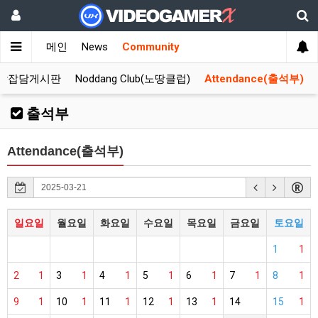
메인
News
Community
합잡담게시판
Noddang Club(노땅클럽)
Attendance(출석부)
출석부
Attendance(출석부)
일요일
월요일
화요일
수요일
목요일
금요일
토요일
1
1
2
1
3
1
4
1
5
1
6
1
7
1
8
1
9
1
10
1
11
1
12
1
13
1
14
15
1