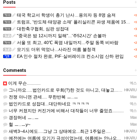
Posts
+
태국 학교서 학생이 총기 난사…용의자 등 8명 숨져
+1
트럼프, '반도체·태양광 소재' 폴리실리콘 파생 제품에 15% 관세...한국 기업도 영향
+1
대한축구협회, 심판 성접대
+3
"중국은 밤 12시까지 일해"...'주52시간' 손볼까
+1
서울 또 최고, 40℃ 폭염 내일까지...주말 동쪽 비바람
+2
모기도 더위 먹었나...사라진 여름 불청객
+3
EA 인수 절차 완료, PIF·실버레이크 컨소시엄 산하 편입
+2
Comments
+
이게 무슨...........
엑스
그니까요.....법인카드로 우회(?)한 것도 아니고, 대놓고...ㅋ ㅋ)
HIKARU
전쟁 아니면 관세.... 무한반복 ㅡ..ㅡ
Max
법인카드로 성접대...대단하네요 ㅋㅋㅋㅋ
엑스
너무 커졌지만 커진거에 비해서 대작들이 너무 줄었죠.........
엑스
갱장허네 ㅡ..ㅡ
Max
헐 ㅡ..ㅡy~
Max
새벽3~4시에도....그냥 그 상태예요...최근 1주일은....
HIKARU
예전에는 여름에 모기가 극성이었는데, 여름에는 안나오는 것 같은.....ㅎ ㅎ)
HIKARU