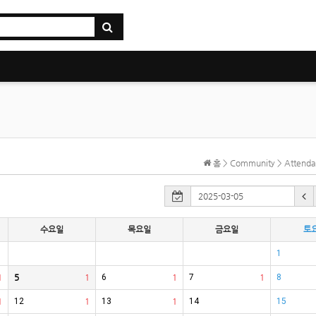
홈 > Community > Atten
수요일
목요일
금요일
토
1
1
5
1
6
1
7
1
8
1
12
1
13
1
14
15