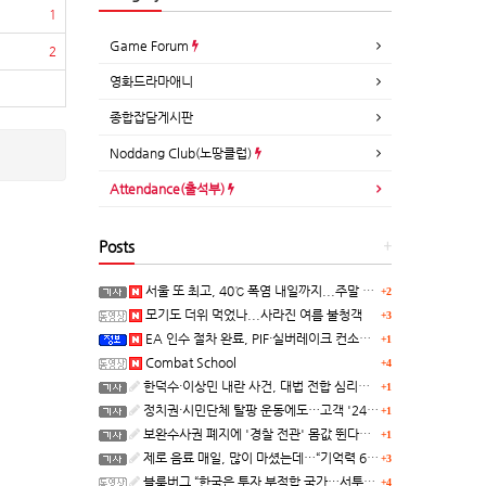
1
Game Forum
2
영화드라마애니
종합잡담게시판
Noddang Club(노땅클럽)
Attendance(출석부)
Posts
+
서울 또 최고, 40℃ 폭염 내일까지...주말 동쪽 비바람
+2
모기도 더위 먹었나...사라진 여름 불청객
+3
EA 인수 절차 완료, PIF·실버레이크 컨소시엄 산하 편입
+1
Combat School
+4
한덕수·이상민 내란 사건, 대법 전합 심리…"역사적 사법평가"(종합)
+1
정치권·시민단체 탈팡 운동에도…고객 '2470만명' 원상 회복, "고물가에 돌팡"
+1
보완수사권 폐지에 '경찰 전관' 몸값 뛴다…대형 로펌 영입전쟁
+1
제로 음료 매일, 많이 마셨는데…“기억력 62% 더 빨리 떨어진다
+3
블룸버그 “한국은 투자 부적합 국가…서투른 정책이 투자자에게 트라우마”
+4