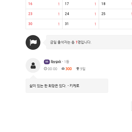
16
1
17
1
18
23
1
24
1
25
30
1
31
1
금일 출석자는 총
1
명입니다.
lbygxk
- 1등
99
00:00
300
9일
삶이 있는 한 희망은 있다. - 키케로