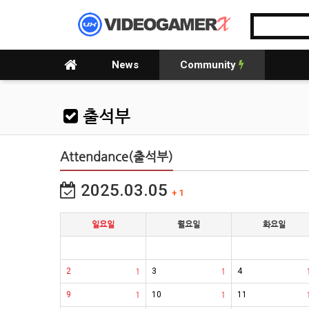
News
Community
출석부
Attendance(출석부)
2025.03.05
+ 1
일요일
월요일
화요일
2
1
3
1
4
9
1
10
1
11