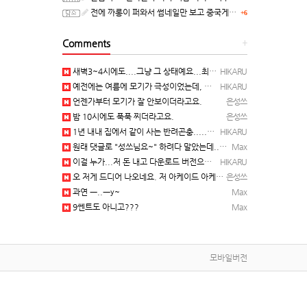
전에 까롱이 퍼와서 썸네일만 보고 중국게임?으로 오해했던
+6
Comments
+
새벽3~4시에도....그냥 그 상태예요...최근 1주일은....
HIKARU
예전에는 여름에 모기가 극성이었는데, 여름에는 안나오는 것 같은.....ㅎ ㅎ)
HIKARU
언젠가부터 모기가 잘 안보이더라고요.
은성쓰
밤 10시에도 푹푹 찌더라고요.
은성쓰
1년 내내 집에서 같이 사는 반려곤충.....이죠...
HIKARU
원래 댓글로 "성쓰님요~" 하려다 말았는데... 본인 등판 ㅡ..ㅡy~
Max
이걸 누가...저 돈 내고 다운로드 버전으로 하냐... 성쓰님이 계셨다!!!...
HIKARU
오 저게 드디어 나오네요. 저 아케이드 아케이브즈 게임 많이 샀는데요 ㅎㅎㅎ
은성쓰
과연 ㅡ..ㅡy~
Max
9쎈트도 아니고???
Max
모바일버전