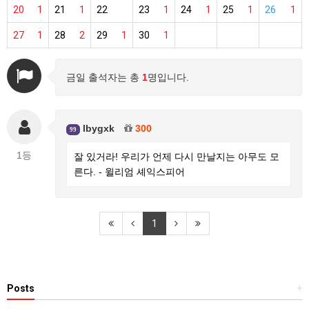
20
1
21
1
22
23
1
24
1
25
1
26
1
27
1
28
2
29
1
30
1
금일 출석자는 총
1
명입니다.
lbygxk
300
99
1등
잘 있거라! 우리가 언제 다시 만날지는 아무도 모
른다. - 윌리엄 셰익스피어
1
Posts
+