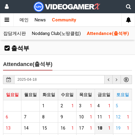
메인
News
Community
합잡담게시판
Noddang Club(노땅클럽)
Attendance(출석부)
출석부
Attendance(출석부)
일요일
월요일
화요일
수요일
목요일
금요일
토요일
1
2
1
3
1
4
1
5
6
7
8
9
10
1
11
1
12
1
13
14
15
16
1
17
1
18
1
19
1