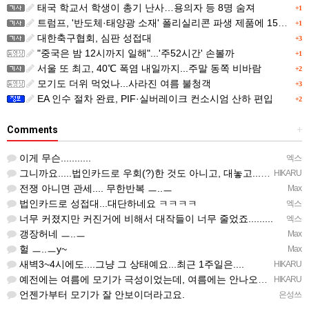
태국 학교서 학생이 총기 난사…용의자 등 8명 숨져
+1
트럼프, '반도체·태양광 소재' 폴리실리콘 파생 제품에 15% 관세...한국 기업도 영향
+1
대한축구협회, 심판 성접대
+3
"중국은 밤 12시까지 일해"...'주52시간' 손볼까
+1
서울 또 최고, 40℃ 폭염 내일까지...주말 동쪽 비바람
+2
모기도 더위 먹었나...사라진 여름 불청객
+3
EA 인수 절차 완료, PIF·실버레이크 컨소시엄 산하 편입
+2
Comments
+
이게 무슨...........
엑스
그니까요.....법인카드로 우회(?)한 것도 아니고, 대놓고...ㅋ ㅋ)
HIKARU
전쟁 아니면 관세.... 무한반복 ㅡ..ㅡ
Max
법인카드로 성접대...대단하네요 ㅋㅋㅋㅋ
엑스
너무 커졌지만 커진거에 비해서 대작들이 너무 줄었죠.........
엑스
갱장허네 ㅡ..ㅡ
Max
헐 ㅡ..ㅡy~
Max
새벽3~4시에도....그냥 그 상태예요...최근 1주일은....
HIKARU
예전에는 여름에 모기가 극성이었는데, 여름에는 안나오는 것 같은.....ㅎ ㅎ)
HIKARU
언젠가부터 모기가 잘 안보이더라고요.
은성쓰