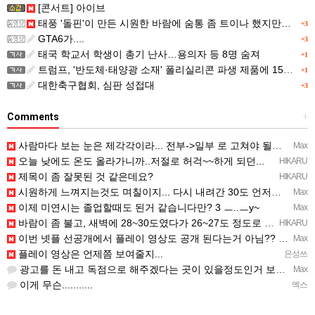
[콘서트] 아이브
태풍 '돌핀'이 만든 시원한 바람에 숨통 좀 트이나 했지만…
+3
GTA6가....
+3
태국 학교서 학생이 총기 난사…용의자 등 8명 숨져
+1
트럼프, '반도체·태양광 소재' 폴리실리콘 파생 제품에 15% 관세...한국 기업도 영향
+1
대한축구협회, 심판 성접대
+3
Comments
+
사람마다 보는 눈은 제각각이라... 전부->일부 로 고쳐야 될듯 ㅡ..ㅡy~
Max
오늘 낮에도 온도 올라가니까..저절로 허걱~~하게 되던...
HIKARU
제목이 좀 잘못된 것 같은데요?
HIKARU
시원하게 느껴지는것도 며칠이지... 다시 내려간 30도 언저리 온도에 적응되면 고대로 다시 더움..
Max
이제 미연시는 졸업할때도 된거 같습니다만? 3 ㅡ..ㅡy~
Max
바람이 좀 불고, 새벽에 28~30도였다가 26~27도 정도로 내려감...─ ─)a
HIKARU
이번 넷플 선공개에서 플레이 영상도 공개 된다는거 아님?? ㅡㅡa
Max
플레이 영상은 언제쯤 보여줄지...
은성쓰
광고를 돈 내고 독점으로 해주겠다는 곳이 있을정도인거 보면 어마어마한 게임은 맞는듯 ㅡ..ㅡ... 여태까지 …
Max
이게 무슨...........
엑스