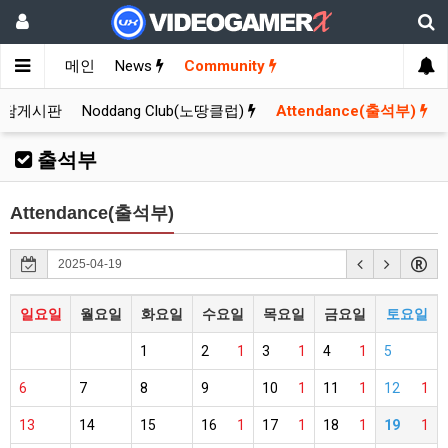
메인
News
Community
잡담게시판
Noddang Club(노땅클럽)
Attendance(출석부)
출석부
Attendance(출석부)
일요일
월요일
화요일
수요일
목요일
금요일
토요일
1
2
1
3
1
4
1
5
6
7
8
9
10
1
11
1
12
1
13
14
15
16
1
17
1
18
1
19
1