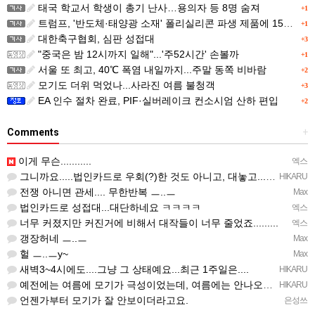
태국 학교서 학생이 총기 난사…용의자 등 8명 숨져
+1
트럼프, '반도체·태양광 소재' 폴리실리콘 파생 제품에 15% 관세...한국 기업도 영향
+1
대한축구협회, 심판 성접대
+3
"중국은 밤 12시까지 일해"...'주52시간' 손볼까
+1
서울 또 최고, 40℃ 폭염 내일까지...주말 동쪽 비바람
+2
모기도 더위 먹었나...사라진 여름 불청객
+3
EA 인수 절차 완료, PIF·실버레이크 컨소시엄 산하 편입
+2
Comments
+
이게 무슨...........
엑스
그니까요.....법인카드로 우회(?)한 것도 아니고, 대놓고...ㅋ ㅋ)
HIKARU
전쟁 아니면 관세.... 무한반복 ㅡ..ㅡ
Max
법인카드로 성접대...대단하네요 ㅋㅋㅋㅋ
엑스
너무 커졌지만 커진거에 비해서 대작들이 너무 줄었죠.........
엑스
갱장허네 ㅡ..ㅡ
Max
헐 ㅡ..ㅡy~
Max
새벽3~4시에도....그냥 그 상태예요...최근 1주일은....
HIKARU
예전에는 여름에 모기가 극성이었는데, 여름에는 안나오는 것 같은.....ㅎ ㅎ)
HIKARU
언젠가부터 모기가 잘 안보이더라고요.
은성쓰