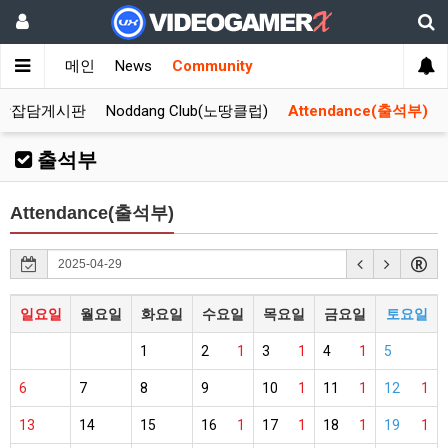
메인
News
Community
합잡담게시판
Noddang Club(노땅클럽)
Attendance(출석부)
출석부
Attendance(출석부)
일요일
월요일
화요일
수요일
목요일
금요일
토요일
1
2
1
3
1
4
1
5
6
7
8
9
10
1
11
1
12
1
13
14
15
16
1
17
1
18
1
19
1