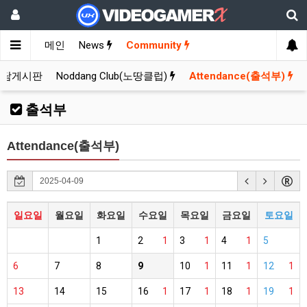
메인
News
Community
잡담게시판
Noddang Club(노땅클럽)
Attendance(출석부)
출석부
Attendance(출석부)
일요일
월요일
화요일
수요일
목요일
금요일
토요일
1
2
1
3
1
4
1
5
6
7
8
9
10
1
11
1
12
1
13
14
15
16
1
17
1
18
1
19
1