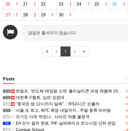
20
1
21
1
22
23
1
24
1
25
1
26
1
27
1
28
2
29
1
30
1
금일은 출석자가 없습니다.
1
Posts
+
트럼프, '반도체·태양광 소재' 폴리실리콘 파생 제품에 15% 관세...한국 기업도 영향
+1
대한축구협회, 심판 성접대
+3
"중국은 밤 12시까지 일해"...'주52시간' 손볼까
+1
서울 또 최고, 40℃ 폭염 내일까지...주말 동쪽 비바람
+2
모기도 더위 먹었나...사라진 여름 불청객
+3
EA 인수 절차 완료, PIF·실버레이크 컨소시엄 산하 편입
+2
Combat School
+4