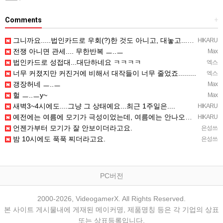
Comments
+
그니까요.....법인카드로 우회(?)한 것도 아니고, 대놓고...ㅋ ㅋ)
HIKARU
전쟁 아니면 관세.... 무한반복 ㅡ..ㅡ
Max
법인카드로 성접대...대단하네요 ㅋㅋㅋㅋ
엑스
너무 커졌지만 커진거에 비해서 대작들이 너무 줄었죠.........
엑스
갱장허네 ㅡ..ㅡ
Max
헐 ㅡ..ㅡy~
Max
새벽3~4시에도....그냥 그 상태예요...최근 1주일은....
HIKARU
예전에는 여름에 모기가 극성이었는데, 여름에는 안나오는 것 같은.....ㅎ ㅎ)
HIKARU
언젠가부터 모기가 잘 안보이더라고요.
은성쓰
밤 10시에도 푹푹 찌더라고요.
은성쓰
PC버전
2000-2026, VideogamerX. All Rights Reserved.
본 사이트 게시물내에 게재된 메이커명, 제품명칭 등은 각 기업의 상표
또는 상표등록입니다.