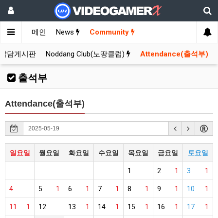
메인
News
Community
잡담게시판
Noddang Club(노땅클럽)
Attendance(출석부)
출석부
Attendance(출석부)
일요일
월요일
화요일
수요일
목요일
금요일
토요일
1
2
1
3
1
4
5
1
6
1
7
1
8
1
9
1
10
1
11
1
12
13
1
14
1
15
1
16
1
17
1