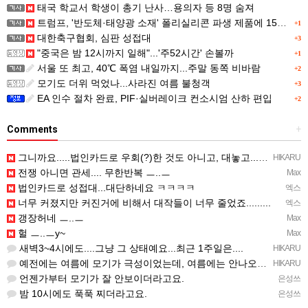
태국 학교서 학생이 총기 난사…용의자 등 8명 숨져
트럼프, '반도체·태양광 소재' 폴리실리콘 파생 제품에 15% 관세...한국 기업도 영향
+1
대한축구협회, 심판 성접대
+3
"중국은 밤 12시까지 일해"...'주52시간' 손볼까
+1
서울 또 최고, 40℃ 폭염 내일까지...주말 동쪽 비바람
+2
모기도 더위 먹었나...사라진 여름 불청객
+3
EA 인수 절차 완료, PIF·실버레이크 컨소시엄 산하 편입
+2
Comments
+
그니까요.....법인카드로 우회(?)한 것도 아니고, 대놓고...ㅋ ㅋ)
HIKARU
전쟁 아니면 관세.... 무한반복 ㅡ..ㅡ
Max
법인카드로 성접대...대단하네요 ㅋㅋㅋㅋ
엑스
너무 커졌지만 커진거에 비해서 대작들이 너무 줄었죠.........
엑스
갱장허네 ㅡ..ㅡ
Max
헐 ㅡ..ㅡy~
Max
새벽3~4시에도....그냥 그 상태예요...최근 1주일은....
HIKARU
예전에는 여름에 모기가 극성이었는데, 여름에는 안나오는 것 같은.....ㅎ ㅎ)
HIKARU
언젠가부터 모기가 잘 안보이더라고요.
은성쓰
밤 10시에도 푹푹 찌더라고요.
은성쓰