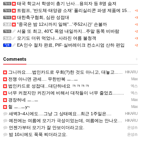
태국 학교서 학생이 총기 난사…용의자 등 8명 숨져
트럼프, '반도체·태양광 소재' 폴리실리콘 파생 제품에 15% 관세...한국 기업도 영향
+1
대한축구협회, 심판 성접대
+3
"중국은 밤 12시까지 일해"...'주52시간' 손볼까
+1
서울 또 최고, 40℃ 폭염 내일까지...주말 동쪽 비바람
+2
모기도 더위 먹었나...사라진 여름 불청객
+3
EA 인수 절차 완료, PIF·실버레이크 컨소시엄 산하 편입
+2
Comments
+
그니까요.....법인카드로 우회(?)한 것도 아니고, 대놓고...ㅋ ㅋ)
HIKARU
전쟁 아니면 관세.... 무한반복 ㅡ..ㅡ
Max
법인카드로 성접대...대단하네요 ㅋㅋㅋㅋ
엑스
너무 커졌지만 커진거에 비해서 대작들이 너무 줄었죠.........
엑스
갱장허네 ㅡ..ㅡ
Max
헐 ㅡ..ㅡy~
Max
새벽3~4시에도....그냥 그 상태예요...최근 1주일은....
HIKARU
예전에는 여름에 모기가 극성이었는데, 여름에는 안나오는 것 같은.....ㅎ ㅎ)
HIKARU
언젠가부터 모기가 잘 안보이더라고요.
은성쓰
밤 10시에도 푹푹 찌더라고요.
은성쓰