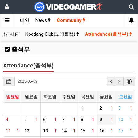
메인
News
Community
잡담게시판
Noddang Club(노땅클럽)
Attendance(출석부)
출석부
Attendance(출석부)
일요일
월요일
화요일
수요일
목요일
금요일
토요일
1
2
1
3
1
4
5
1
6
1
7
1
8
1
9
1
10
1
11
1
12
13
1
14
1
15
1
16
1
17
1