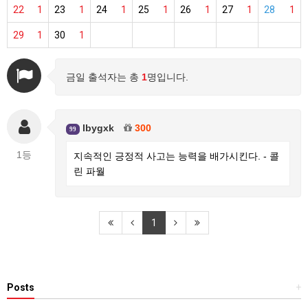
22
1
23
1
24
1
25
1
26
1
27
1
28
1
29
1
30
1
금일 출석자는 총
1
명입니다.
lbygxk
300
99
1등
지속적인 긍정적 사고는 능력을 배가시킨다. - 콜
린 파월
1
Posts
+