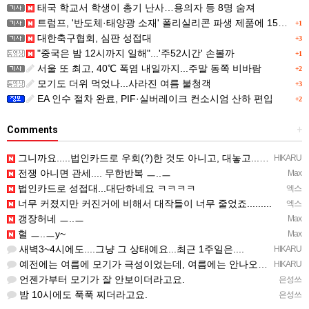
태국 학교서 학생이 총기 난사…용의자 등 8명 숨져
트럼프, '반도체·태양광 소재' 폴리실리콘 파생 제품에 15% 관세...한국 기업도 영향
+1
대한축구협회, 심판 성접대
+3
"중국은 밤 12시까지 일해"...'주52시간' 손볼까
+1
서울 또 최고, 40℃ 폭염 내일까지...주말 동쪽 비바람
+2
모기도 더위 먹었나...사라진 여름 불청객
+3
EA 인수 절차 완료, PIF·실버레이크 컨소시엄 산하 편입
+2
Comments
+
그니까요.....법인카드로 우회(?)한 것도 아니고, 대놓고...ㅋ ㅋ)
HIKARU
전쟁 아니면 관세.... 무한반복 ㅡ..ㅡ
Max
법인카드로 성접대...대단하네요 ㅋㅋㅋㅋ
엑스
너무 커졌지만 커진거에 비해서 대작들이 너무 줄었죠.........
엑스
갱장허네 ㅡ..ㅡ
Max
헐 ㅡ..ㅡy~
Max
새벽3~4시에도....그냥 그 상태예요...최근 1주일은....
HIKARU
예전에는 여름에 모기가 극성이었는데, 여름에는 안나오는 것 같은.....ㅎ ㅎ)
HIKARU
언젠가부터 모기가 잘 안보이더라고요.
은성쓰
밤 10시에도 푹푹 찌더라고요.
은성쓰