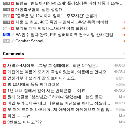
트럼프, '반도체·태양광 소재' 폴리실리콘 파생 제품에 15% 관세...한국 기업도 영향
대한축구협회, 심판 성접대
"중국은 밤 12시까지 일해"...'주52시간' 손볼까
서울 또 최고, 40℃ 폭염 내일까지...주말 동쪽 비바람
+2
모기도 더위 먹었나...사라진 여름 불청객
+3
EA 인수 절차 완료, PIF·실버레이크 컨소시엄 산하 편입
+1
Combat School
+4
Comments
+
새벽3~4시에도....그냥 그 상태예요...최근 1주일은....
HIKARU
예전에는 여름에 모기가 극성이었는데, 여름에는 안나오는 것 같은.....ㅎ ㅎ)
HIKARU
언젠가부터 모기가 잘 안보이더라고요.
은성쓰
밤 10시에도 푹푹 찌더라고요.
은성쓰
1년 내내 집에서 같이 사는 반려곤충.....이죠...
HIKARU
원래 댓글로 "성쓰님요~" 하려다 말았는데... 본인 등판 ㅡ..ㅡy~
Max
이걸 누가...저 돈 내고 다운로드 버전으로 하냐... 성쓰님이 계셨다!!!...
HIKARU
오 저게 드디어 나오네요. 저 아케이드 아케이브즈 게임 많이 샀는데요 ㅎㅎㅎ
은성쓰
과연 ㅡ..ㅡy~
Max
9쎈트도 아니고???
Max