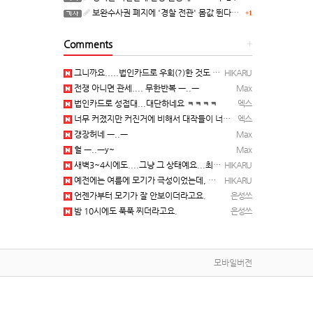
보완수사권 폐지에 '경찰 전관' 몸값 뛴다…대형 로펌 영입전쟁
+1
Comments
+
그니까요.....법인카드로 우회(?)한 것도 아니고, 대놓고...ㅋ ㅋ)
HIKARU
전쟁 아니면 관세.... 무한반복 ㅡ..ㅡ
Max
법인카드로 성접대...대단하네요 ㅋㅋㅋㅋ
엑스
너무 커졌지만 커진거에 비해서 대작들이 너무 줄었죠.........
엑스
갱장허네 ㅡ..ㅡ
Max
헐 ㅡ..ㅡy~
Max
새벽3~4시에도....그냥 그 상태예요...최근 1주일은....
HIKARU
예전에는 여름에 모기가 극성이었는데, 여름에는 안나오는 것 같은.....ㅎ ㅎ)
HIKARU
언젠가부터 모기가 잘 안보이더라고요.
은성쓰
밤 10시에도 푹푹 찌더라고요.
은성쓰
모바일버전