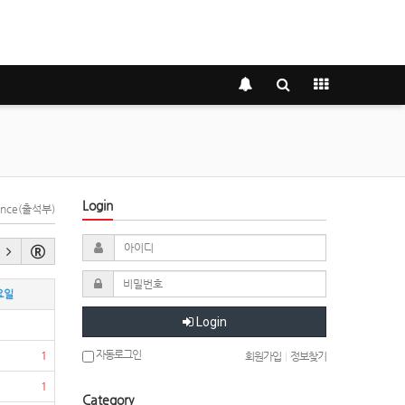
Login
dance(출석부)
요일
Login
자동로그인
1
회원가입
|
정보찾기
1
Category