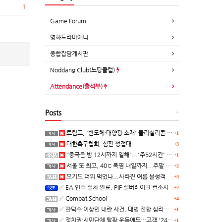
1
Game Forum
영화드라마애니
종합잡담게시판
Noddang Club(노땅클럽)
Attendance(출석부)
Posts
+
트럼프, '반도체·태양광 소재' 폴리실리콘 파생 제품에 15% 관세...한국 기업도 영향
+1
대한축구협회, 심판 성접대
+3
"중국은 밤 12시까지 일해"...'주52시간' 손볼까
+1
서울 또 최고, 40℃ 폭염 내일까지...주말 동쪽 비바람
+2
모기도 더위 먹었나...사라진 여름 불청객
+3
EA 인수 절차 완료, PIF·실버레이크 컨소시엄 산하 편입
+2
Combat School
+4
한덕수·이상민 내란 사건, 대법 전합 심리…"역사적 사법평가"(종합)
+1
정치권·시민단체 탈팡 운동에도…고객 '2470만명' 원상 회복, "고물가에 돌팡"
+1