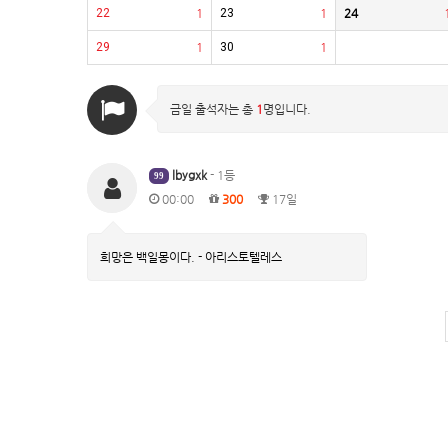
22
1
23
1
24
29
1
30
1
금일 출석자는 총
1
명입니다.
lbygxk
- 1등
99
00:00
300
17일
희망은 백일몽이다. - 아리스토텔레스