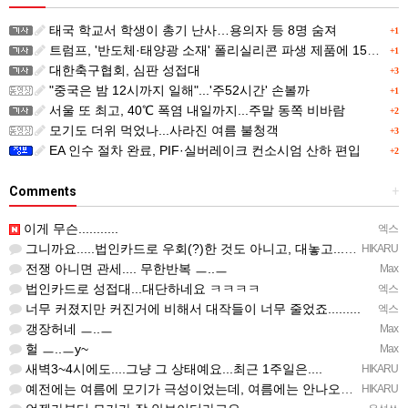
태국 학교서 학생이 총기 난사…용의자 등 8명 숨져
+1
트럼프, '반도체·태양광 소재' 폴리실리콘 파생 제품에 15% 관세...한국 기업도 영향
+1
대한축구협회, 심판 성접대
+3
"중국은 밤 12시까지 일해"...'주52시간' 손볼까
+1
서울 또 최고, 40℃ 폭염 내일까지...주말 동쪽 비바람
+2
모기도 더위 먹었나...사라진 여름 불청객
+3
EA 인수 절차 완료, PIF·실버레이크 컨소시엄 산하 편입
+2
Comments
+
이게 무슨...........
엑스
그니까요.....법인카드로 우회(?)한 것도 아니고, 대놓고...ㅋ ㅋ)
HIKARU
전쟁 아니면 관세.... 무한반복 ㅡ..ㅡ
Max
법인카드로 성접대...대단하네요 ㅋㅋㅋㅋ
엑스
너무 커졌지만 커진거에 비해서 대작들이 너무 줄었죠.........
엑스
갱장허네 ㅡ..ㅡ
Max
헐 ㅡ..ㅡy~
Max
새벽3~4시에도....그냥 그 상태예요...최근 1주일은....
HIKARU
예전에는 여름에 모기가 극성이었는데, 여름에는 안나오는 것 같은.....ㅎ ㅎ)
HIKARU