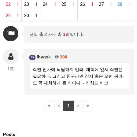
22
1
23
1
24
1
25
1
26
1
27
1
28
1
29
1
30
1
금일 출석자는 총
1
명입니다.
lbygxk
300
99
1등
작별 인사에 낙담하지 말라. 재회에 앞서 작별은
필요하다. 그리고 친구라면 잠시 혹은 오랜 뒤라
도 꼭 재회하게 될 터이니. - 리처드 바크
1
Posts
+