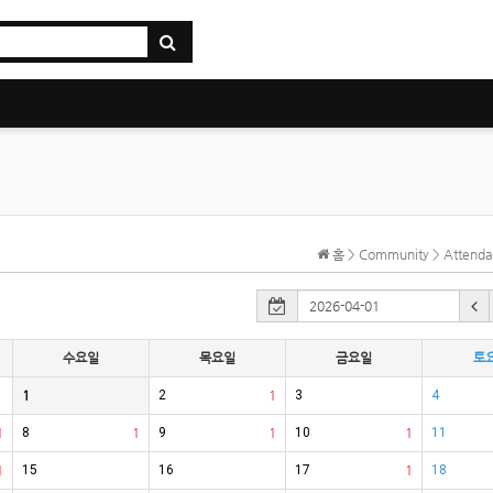
홈 > Community > Atten
수요일
목요일
금요일
토
1
2
1
3
4
1
8
1
9
1
10
1
11
1
15
16
17
1
18