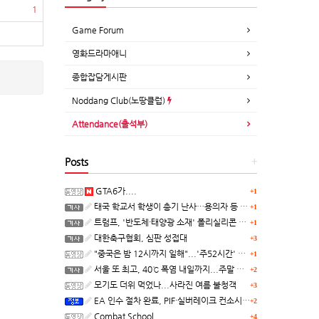
1
Game Forum
영화드라마애니
종합잡담게시판
Noddang Club(노땅클럽)
Attendance(출석부)
Posts
+
GTA6가....
+1
태국 학교서 학생이 총기 난사…용의자 등 8명 숨져
+1
트럼프, '반도체·태양광 소재' 폴리실리콘 파생 제품에 15% 관세...한국 기업도 영향
+1
대한축구협회, 심판 성접대
+3
"중국은 밤 12시까지 일해"...'주52시간' 손볼까
+1
서울 또 최고, 40℃ 폭염 내일까지...주말 동쪽 비바람
+2
모기도 더위 먹었나...사라진 여름 불청객
+3
EA 인수 절차 완료, PIF·실버레이크 컨소시엄 산하 편입
+2
Combat School
+4