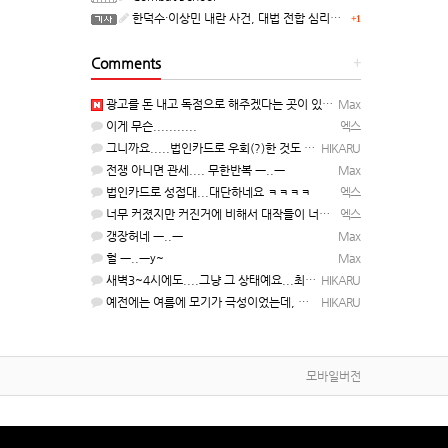
한덕수·이상민 내란 사건, 대법 전합 심리…"역사적 사법평가"(종합)
+1
Comments
+
광고를 돈 내고 독점으로 해주겠다는 곳이 있을정도인거 보면 어마어마한 게임은 맞는듯 ㅡ..ㅡ... 여태까지 …
Max
이게 무슨...........
엑스
그니까요.....법인카드로 우회(?)한 것도 아니고, 대놓고...ㅋ ㅋ)
HIKARU
전쟁 아니면 관세.... 무한반복 ㅡ..ㅡ
Max
법인카드로 성접대...대단하네요 ㅋㅋㅋㅋ
엑스
너무 커졌지만 커진거에 비해서 대작들이 너무 줄었죠.........
엑스
갱장허네 ㅡ..ㅡ
Max
헐 ㅡ..ㅡy~
Max
새벽3~4시에도....그냥 그 상태예요...최근 1주일은....
HIKARU
예전에는 여름에 모기가 극성이었는데, 여름에는 안나오는 것 같은.....ㅎ ㅎ)
HIKARU
모바일버전