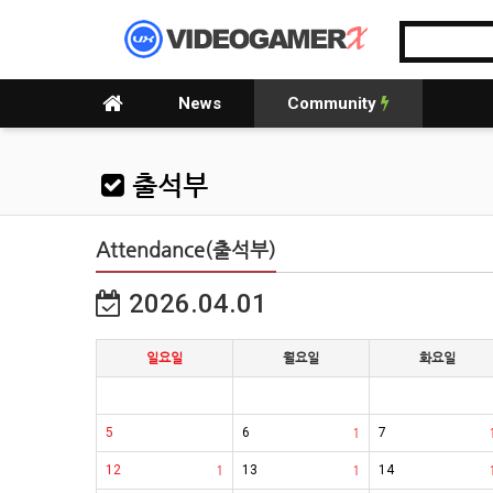
News
Community
출석부
Attendance(출석부)
2026.04.01
일요일
월요일
화요일
5
6
1
7
12
1
13
1
14