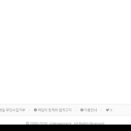
메일 무단수집거부
책임의 한계와 법적고지
이용안내
X
2000-2026, VideogamerX. All Rights Reserved.
본 사이트 게시물내에 게재된 메이커명, 제품명칭 등은 각 기업의 상표 또는 상표등록입니다.