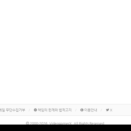
메일 무단수집거부
책임의 한계와 법적고지
이용안내
X
2000-2026, VideogamerX. All Rights Reserved.
본 사이트 게시물내에 게재된 메이커명, 제품명칭 등은 각 기업의 상표 또는 상표등록입니다.