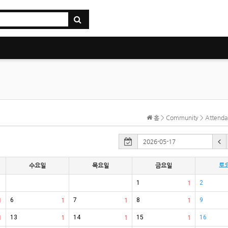
홈 > Community > Atten
수요일
목요일
금요일
토
1
1
2
1
6
1
7
1
8
1
9
1
13
1
14
1
15
1
16