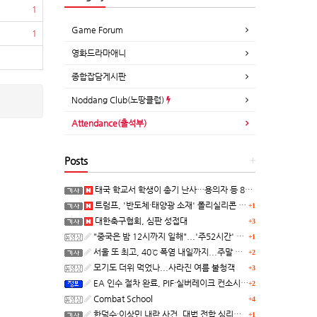
1
Game Forum
1
영화드라마애니
종합잡담게시판
Noddang Club(노땅클럽)
Attendance(출석부)
Posts
+
태국 학교서 학생이 총기 난사…용의자 등 8명 숨져
트럼프, '반도체·태양광 소재' 폴리실리콘 파생 제품에 15% 관세...한국 기업도 영향
+1
대한축구협회, 심판 성접대
+3
"중국은 밤 12시까지 일해"...'주52시간' 손볼까
+1
서울 또 최고, 40℃ 폭염 내일까지...주말 동쪽 비바람
+2
모기도 더위 먹었나...사라진 여름 불청객
+3
EA 인수 절차 완료, PIF·실버레이크 컨소시엄 산하 편입
+2
Combat School
+4
한덕수·이상민 내란 사건, 대법 전합 심리…"역사적 사법평가"(종합)
+1