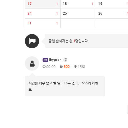
17
1
18
1
19
24
1
25
26
31
1
금일 출석자는 총
1
명입니다.
lbygxk
- 1등
99
00:00
300
15일
시간은 너무 없고 할 일도 너무 없다. - 오스카 레반
트