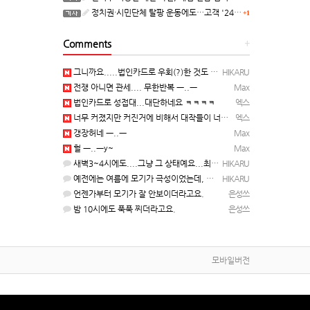
정치권·시민단체 탈팡 운동에도…고객 '2470만명' 원상 회복, "고물가에 돌팡"
+1
Comments
+
그니까요.....법인카드로 우회(?)한 것도 아니고, 대놓고...ㅋ ㅋ)
HIKARU
전쟁 아니면 관세.... 무한반복 ㅡ..ㅡ
Max
법인카드로 성접대...대단하네요 ㅋㅋㅋㅋ
엑스
너무 커졌지만 커진거에 비해서 대작들이 너무 줄었죠.........
엑스
갱장허네 ㅡ..ㅡ
Max
헐 ㅡ..ㅡy~
Max
새벽3~4시에도....그냥 그 상태예요...최근 1주일은....
HIKARU
예전에는 여름에 모기가 극성이었는데, 여름에는 안나오는 것 같은.....ㅎ ㅎ)
HIKARU
언젠가부터 모기가 잘 안보이더라고요.
은성쓰
밤 10시에도 푹푹 찌더라고요.
은성쓰
모바일버전