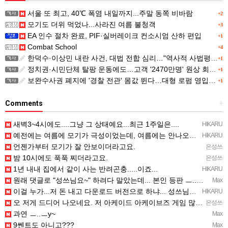
서울 또 최고, 40℃ 폭염 내일까지...주말 동쪽 비바람
+2
모기도 더위 먹었나...사라진 여름 불청객
+3
EA 인수 절차 완료, PIF·실버레이크 컨소시엄 산하 편입
+1
Combat School
+4
한덕수·이상민 내란 사건, 대법 전합 심리…"역사적 사법평가"(종합)
+1
정치권·시민단체 탈팡 운동에도…고객 '2470만명' 원상 회복, "고물가에 돌팡"
+1
보완수사권 폐지에 '경찰 전관' 몸값 뛴다…대형 로펌 영입전쟁
+1
Comments
+
새벽3~4시에도....그냥 그 상태예요...최근 1주일은....
HIKARU
예전에는 여름에 모기가 극성이었는데, 여름에는 안나오는 것 같은.....ㅎ ㅎ)
HIKARU
언젠가부터 모기가 잘 안보이더라고요.
은성쓰
밤 10시에도 푹푹 찌더라고요.
은성쓰
1년 내내 집에서 같이 사는 반려곤충.....이죠...
HIKARU
원래 댓글로 "성쓰님요~" 하려다 말았는데... 본인 등판 ㅡ..ㅡy~
Max
이걸 누가...저 돈 내고 다운로드 버전으로 하냐... 성쓰님이 계셨다!!!...
HIKARU
오 저게 드디어 나오네요. 저 아케이드 아케이브즈 게임 많이 샀는데요 ㅎㅎㅎ
은성쓰
과연 ㅡ..ㅡy~
Max
9쎈트도 아니고???
Max