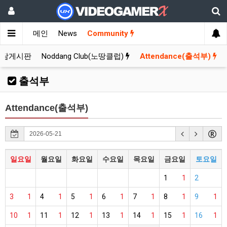
메인
News
Community
잡담게시판
Noddang Club(노땅클럽)
Attendance(출석부)
출석부
Attendance(출석부)
일요일
월요일
화요일
수요일
목요일
금요일
토요일
1
1
2
3
1
4
1
5
1
6
1
7
1
8
1
9
1
10
1
11
1
12
1
13
1
14
1
15
1
16
1