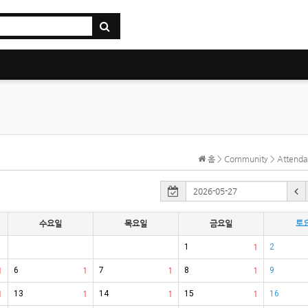
홈 > Community > Atten
수요일
목요일
금요일
토
1
1
2
1
6
1
7
1
8
1
9
1
13
1
14
1
15
1
16