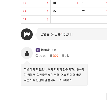
17
1
18
1
19
24
1
25
26
31
1
금일 출석자는 총
1
명입니다.
lbygxk
- 1등
99
00:00
300
2일
떠날 때가 되었으니, 이제 각자의 길을 가자. 나는 죽
기 위해서, 당신들은 살기 위해. 어느 편이 더 좋은
지는 오직 신만이 알 뿐이다. - 소크라테스