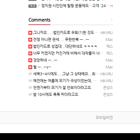
정치권·시민단체 탈팡 운동에도…고객 '2470만명' 원상 회복, "고물가에 돌팡"
+1
Comments
+
그니까요.....법인카드로 우회(?)한 것도 아니고, 대놓고...ㅋ ㅋ)
HIKARU
전쟁 아니면 관세.... 무한반복 ㅡ..ㅡ
Max
법인카드로 성접대...대단하네요 ㅋㅋㅋㅋ
엑스
너무 커졌지만 커진거에 비해서 대작들이 너무 줄었죠.........
엑스
갱장허네 ㅡ..ㅡ
Max
헐 ㅡ..ㅡy~
Max
새벽3~4시에도....그냥 그 상태예요...최근 1주일은....
HIKARU
예전에는 여름에 모기가 극성이었는데, 여름에는 안나오는 것 같은.....ㅎ ㅎ)
HIKARU
언젠가부터 모기가 잘 안보이더라고요.
은성쓰
밤 10시에도 푹푹 찌더라고요.
은성쓰
모바일버전