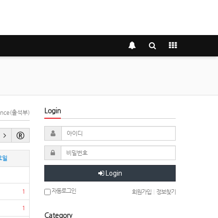
Login
dance(출석부)
요일
Login
자동로그인
1
회원가입
|
정보찾기
1
Category