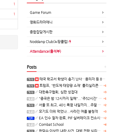
1
Game Forum
1
영화드라마애니
종합잡담게시판
Noddang Club(노땅클럽)
Attendance(출석부)
Posts
+
태국 학교서 학생이 총기 난사…용의자 등 8명 숨져
트럼프, '반도체·태양광 소재' 폴리실리콘 파생 제품에 15% 관세...한국 기업도 영향
+1
대한축구협회, 심판 성접대
+3
"중국은 밤 12시까지 일해"...'주52시간' 손볼까
+1
서울 또 최고, 40℃ 폭염 내일까지...주말 동쪽 비바람
+2
모기도 더위 먹었나...사라진 여름 불청객
+3
EA 인수 절차 완료, PIF·실버레이크 컨소시엄 산하 편입
+2
Combat School
+4
한덕수·이상민 내란 사건, 대법 전합 심리…"역사적 사법평가"(종합)
+1