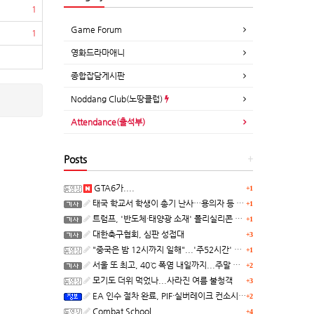
1
Game Forum
1
영화드라마애니
종합잡담게시판
Noddang Club(노땅클럽)
Attendance(출석부)
Posts
+
GTA6가....
+1
태국 학교서 학생이 총기 난사…용의자 등 8명 숨져
+1
트럼프, '반도체·태양광 소재' 폴리실리콘 파생 제품에 15% 관세...한국 기업도 영향
+1
대한축구협회, 심판 성접대
+3
"중국은 밤 12시까지 일해"...'주52시간' 손볼까
+1
서울 또 최고, 40℃ 폭염 내일까지...주말 동쪽 비바람
+2
모기도 더위 먹었나...사라진 여름 불청객
+3
EA 인수 절차 완료, PIF·실버레이크 컨소시엄 산하 편입
+2
Combat School
+4