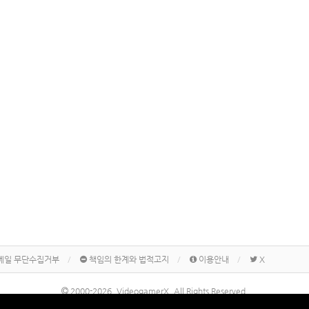
메일 무단수집거부
책임의 한계와 법적고지
이용안내
X
2000-2026, VideogamerX. All Rights Reserved.
본 사이트 게시물내에 게재된 메이커명, 제품명칭 등은 각 기업의 상표 또는 상표등록입니다.