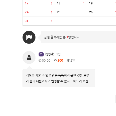
17
1
18
1
19
24
1
25
26
31
1
금일 출석자는 총
1
명입니다.
lbygxk
- 1등
99
00:00
300
2일
게으름 피울 수 있을 만큼 똑똑하지 못한 것을 포부
가 높기 때문이라고 변명할 수 없다. - 에드가 버겐