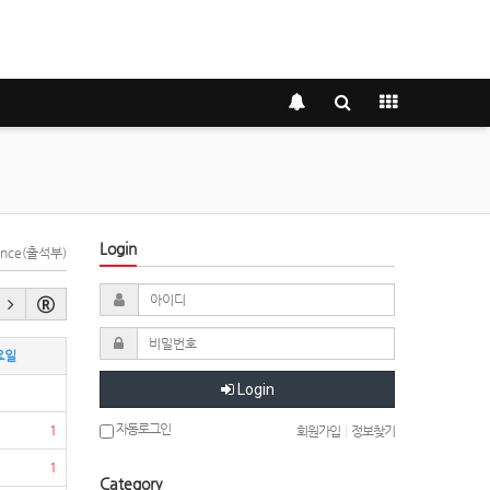
Login
dance(출석부)
요일
Login
자동로그인
1
회원가입
|
정보찾기
1
Category