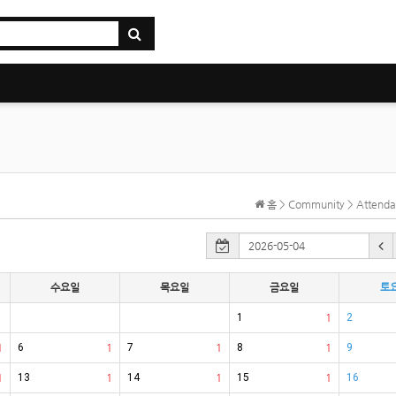
홈 > Community > Atten
수요일
목요일
금요일
토
1
1
2
1
6
1
7
1
8
1
9
1
13
1
14
1
15
1
16