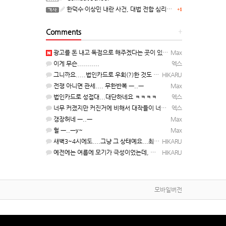
한덕수·이상민 내란 사건, 대법 전합 심리…"역사적 사법평가"(종합)
+1
Comments
+
광고를 돈 내고 독점으로 해주겠다는 곳이 있을정도인거 보면 어마어마한 게임은 맞는듯 ㅡ..ㅡ... 여태까지 …
Max
이게 무슨...........
엑스
그니까요.....법인카드로 우회(?)한 것도 아니고, 대놓고...ㅋ ㅋ)
HIKARU
전쟁 아니면 관세.... 무한반복 ㅡ..ㅡ
Max
법인카드로 성접대...대단하네요 ㅋㅋㅋㅋ
엑스
너무 커졌지만 커진거에 비해서 대작들이 너무 줄었죠.........
엑스
갱장허네 ㅡ..ㅡ
Max
헐 ㅡ..ㅡy~
Max
새벽3~4시에도....그냥 그 상태예요...최근 1주일은....
HIKARU
예전에는 여름에 모기가 극성이었는데, 여름에는 안나오는 것 같은.....ㅎ ㅎ)
HIKARU
모바일버전