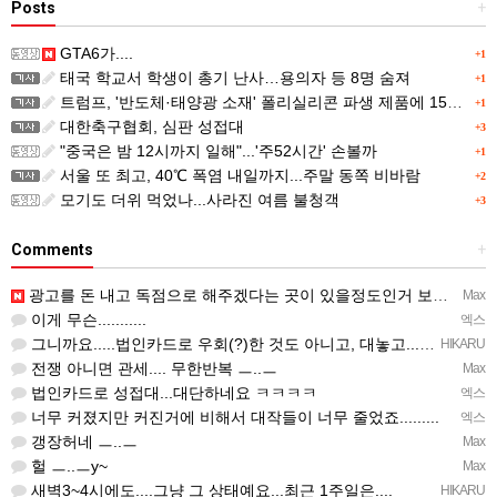
Posts
+
GTA6가....
+1
태국 학교서 학생이 총기 난사…용의자 등 8명 숨져
+1
트럼프, '반도체·태양광 소재' 폴리실리콘 파생 제품에 15% 관세...한국 기업도 영향
+1
대한축구협회, 심판 성접대
+3
"중국은 밤 12시까지 일해"...'주52시간' 손볼까
+1
서울 또 최고, 40℃ 폭염 내일까지...주말 동쪽 비바람
+2
모기도 더위 먹었나...사라진 여름 불청객
+3
Comments
+
광고를 돈 내고 독점으로 해주겠다는 곳이 있을정도인거 보면 어마어마한 게임은 맞는듯 ㅡ..ㅡ... 여태까지 …
Max
이게 무슨...........
엑스
그니까요.....법인카드로 우회(?)한 것도 아니고, 대놓고...ㅋ ㅋ)
HIKARU
전쟁 아니면 관세.... 무한반복 ㅡ..ㅡ
Max
법인카드로 성접대...대단하네요 ㅋㅋㅋㅋ
엑스
너무 커졌지만 커진거에 비해서 대작들이 너무 줄었죠.........
엑스
갱장허네 ㅡ..ㅡ
Max
헐 ㅡ..ㅡy~
Max
새벽3~4시에도....그냥 그 상태예요...최근 1주일은....
HIKARU