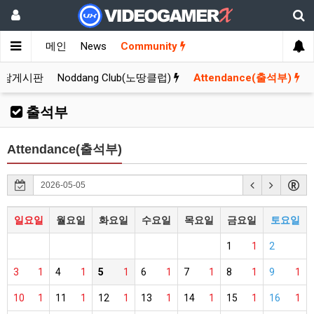
메인
News
Community
잡담게시판
Noddang Club(노땅클럽)
Attendance(출석부)
출석부
Attendance(출석부)
일요일
월요일
화요일
수요일
목요일
금요일
토요일
1
1
2
3
1
4
1
5
1
6
1
7
1
8
1
9
1
10
1
11
1
12
1
13
1
14
1
15
1
16
1