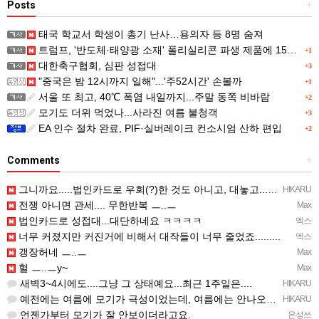
Posts
+
태국 학교서 학생이 총기 난사…용의자 등 8명 숨져
트럼프, '반도체·태양광 소재' 폴리실리콘 파생 제품에 15% 관세...한국 기업도 영향
+1
대한축구협회, 심판 성접대
+3
"중국은 밤 12시까지 일해"...'주52시간' 손볼까
+1
서울 또 최고, 40℃ 폭염 내일까지...주말 동쪽 비바람
+2
모기도 더위 먹었나...사라진 여름 불청객
+3
EA 인수 절차 완료, PIF·실버레이크 컨소시엄 산하 편입
+2
Comments
+
그니까요.....법인카드로 우회(?)한 것도 아니고, 대놓고...ㅋ ㅋ)
HIKARU
전쟁 아니면 관세.... 무한반복 ㅡ..ㅡ
Max
법인카드로 성접대...대단하네요 ㅋㅋㅋㅋ
엑스
너무 커졌지만 커진거에 비해서 대작들이 너무 줄었죠.........
엑스
갱장허네 ㅡ..ㅡ
Max
헐 ㅡ..ㅡy~
Max
새벽3~4시에도....그냥 그 상태예요...최근 1주일은....
HIKARU
예전에는 여름에 모기가 극성이었는데, 여름에는 안나오는 것 같은.....ㅎ ㅎ)
HIKARU
언젠가부터 모기가 잘 안보이더라고요.
은성쓰