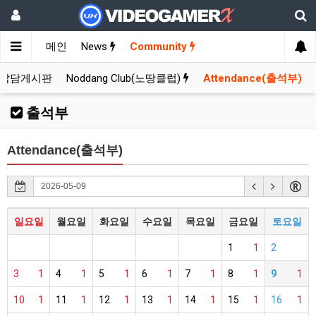
메인
News
Community
잡담게시판
Noddang Club(노땅클럽)
Attendance(출석부)
출석부
Attendance(출석부)
일요일
월요일
화요일
수요일
목요일
금요일
토요일
1
1
2
3
1
4
1
5
1
6
1
7
1
8
1
9
1
10
1
11
1
12
1
13
1
14
1
15
1
16
1