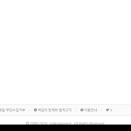
메일 무단수집거부
책임의 한계와 법적고지
이용안내
X
2000-2026, VideogamerX. All Rights Reserved.
본 사이트 게시물내에 게재된 메이커명, 제품명칭 등은 각 기업의 상표 또는 상표등록입니다.