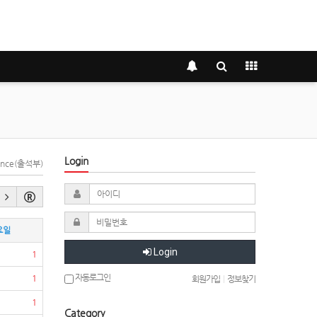
Login
dance(출석부)
요일
Login
1
자동로그인
1
회원가입
|
정보찾기
1
Category