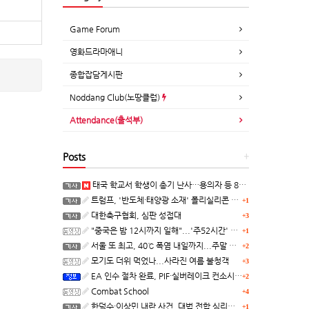
Game Forum
영화드라마애니
종합잡담게시판
Noddang Club(노땅클럽)
Attendance(출석부)
Posts
+
태국 학교서 학생이 총기 난사…용의자 등 8명 숨져
트럼프, '반도체·태양광 소재' 폴리실리콘 파생 제품에 15% 관세...한국 기업도 영향
+1
대한축구협회, 심판 성접대
+3
"중국은 밤 12시까지 일해"...'주52시간' 손볼까
+1
서울 또 최고, 40℃ 폭염 내일까지...주말 동쪽 비바람
+2
모기도 더위 먹었나...사라진 여름 불청객
+3
EA 인수 절차 완료, PIF·실버레이크 컨소시엄 산하 편입
+2
Combat School
+4
한덕수·이상민 내란 사건, 대법 전합 심리…"역사적 사법평가"(종합)
+1