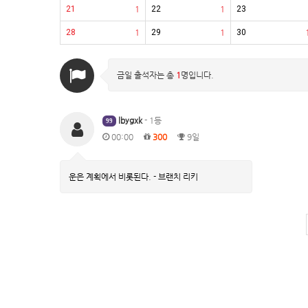
21
1
22
1
23
28
1
29
1
30
금일 출석자는 총
1
명입니다.
lbygxk
- 1등
99
00:00
300
9일
운은 계획에서 비롯된다. - 브랜치 리키