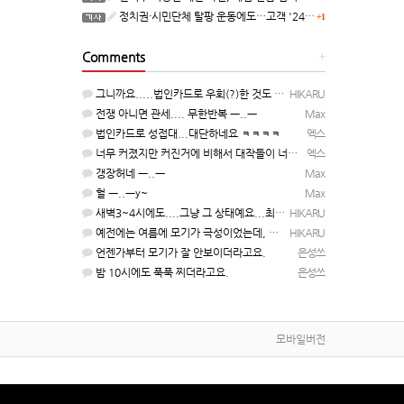
정치권·시민단체 탈팡 운동에도…고객 '2470만명' 원상 회복, "고물가에 돌팡"
+1
Comments
+
그니까요.....법인카드로 우회(?)한 것도 아니고, 대놓고...ㅋ ㅋ)
HIKARU
전쟁 아니면 관세.... 무한반복 ㅡ..ㅡ
Max
법인카드로 성접대...대단하네요 ㅋㅋㅋㅋ
엑스
너무 커졌지만 커진거에 비해서 대작들이 너무 줄었죠.........
엑스
갱장허네 ㅡ..ㅡ
Max
헐 ㅡ..ㅡy~
Max
새벽3~4시에도....그냥 그 상태예요...최근 1주일은....
HIKARU
예전에는 여름에 모기가 극성이었는데, 여름에는 안나오는 것 같은.....ㅎ ㅎ)
HIKARU
언젠가부터 모기가 잘 안보이더라고요.
은성쓰
밤 10시에도 푹푹 찌더라고요.
은성쓰
모바일버전