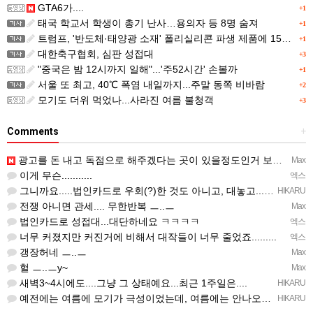
GTA6가....
+1
태국 학교서 학생이 총기 난사…용의자 등 8명 숨져
+1
트럼프, '반도체·태양광 소재' 폴리실리콘 파생 제품에 15% 관세...한국 기업도 영향
+1
대한축구협회, 심판 성접대
+3
"중국은 밤 12시까지 일해"...'주52시간' 손볼까
+1
서울 또 최고, 40℃ 폭염 내일까지...주말 동쪽 비바람
+2
모기도 더위 먹었나...사라진 여름 불청객
+3
Comments
+
광고를 돈 내고 독점으로 해주겠다는 곳이 있을정도인거 보면 어마어마한 게임은 맞는듯 ㅡ..ㅡ... 여태까지 …
Max
이게 무슨...........
엑스
그니까요.....법인카드로 우회(?)한 것도 아니고, 대놓고...ㅋ ㅋ)
HIKARU
전쟁 아니면 관세.... 무한반복 ㅡ..ㅡ
Max
법인카드로 성접대...대단하네요 ㅋㅋㅋㅋ
엑스
너무 커졌지만 커진거에 비해서 대작들이 너무 줄었죠.........
엑스
갱장허네 ㅡ..ㅡ
Max
헐 ㅡ..ㅡy~
Max
새벽3~4시에도....그냥 그 상태예요...최근 1주일은....
HIKARU
예전에는 여름에 모기가 극성이었는데, 여름에는 안나오는 것 같은.....ㅎ ㅎ)
HIKARU