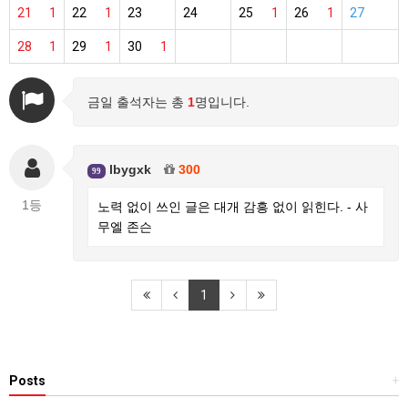
21
1
22
1
23
24
25
1
26
1
27
28
1
29
1
30
1
금일 출석자는 총
1
명입니다.
lbygxk
300
99
1등
노력 없이 쓰인 글은 대개 감흥 없이 읽힌다. - 사
무엘 존슨
1
Posts
+