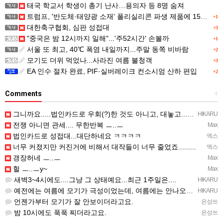
태국 학교서 학생이 총기 난사…용의자 등 8명 숨져
트럼프, '반도체·태양광 소재' 폴리실리콘 파생 제품에 15% 관세...한국 기업도 영향
+1
대한축구협회, 심판 성접대
+3
"중국은 밤 12시까지 일해"...'주52시간' 손볼까
+1
서울 또 최고, 40℃ 폭염 내일까지...주말 동쪽 비바람
+2
모기도 더위 먹었나...사라진 여름 불청객
+3
EA 인수 절차 완료, PIF·실버레이크 컨소시엄 산하 편입
+2
Comments
+
그니까요.....법인카드로 우회(?)한 것도 아니고, 대놓고...ㅋ ㅋ)
HIKARU
전쟁 아니면 관세.... 무한반복 ㅡ..ㅡ
Max
법인카드로 성접대...대단하네요 ㅋㅋㅋㅋ
엑스
너무 커졌지만 커진거에 비해서 대작들이 너무 줄었죠.........
엑스
갱장허네 ㅡ..ㅡ
Max
헐 ㅡ..ㅡy~
Max
새벽3~4시에도....그냥 그 상태예요...최근 1주일은....
HIKARU
예전에는 여름에 모기가 극성이었는데, 여름에는 안나오는 것 같은.....ㅎ ㅎ)
HIKARU
언젠가부터 모기가 잘 안보이더라고요.
은성쓰
밤 10시에도 푹푹 찌더라고요.
은성쓰