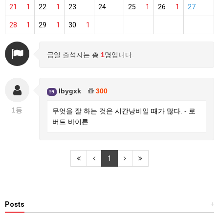
21
1
22
1
23
24
25
1
26
1
27
28
1
29
1
30
1
금일 출석자는 총
1
명입니다.
lbygxk
300
99
1등
무엇을 잘 하는 것은 시간낭비일 때가 많다. - 로
버트 바이른
1
Posts
+