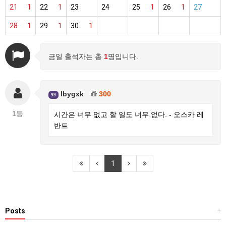
21
1
22
1
23
24
25
1
26
1
27
28
1
29
1
30
1
금일 출석자는 총
1
명입니다.
lbygxk
300
99
1등
시간은 너무 없고 할 일도 너무 없다. - 오스카 레
반트
1
Posts
+