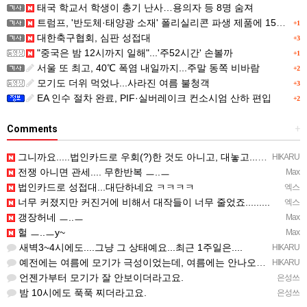
태국 학교서 학생이 총기 난사…용의자 등 8명 숨져
트럼프, '반도체·태양광 소재' 폴리실리콘 파생 제품에 15% 관세...한국 기업도 영향
+1
대한축구협회, 심판 성접대
+3
"중국은 밤 12시까지 일해"...'주52시간' 손볼까
+1
서울 또 최고, 40℃ 폭염 내일까지...주말 동쪽 비바람
+2
모기도 더위 먹었나...사라진 여름 불청객
+3
EA 인수 절차 완료, PIF·실버레이크 컨소시엄 산하 편입
+2
Comments
+
그니까요.....법인카드로 우회(?)한 것도 아니고, 대놓고...ㅋ ㅋ)
HIKARU
전쟁 아니면 관세.... 무한반복 ㅡ..ㅡ
Max
법인카드로 성접대...대단하네요 ㅋㅋㅋㅋ
엑스
너무 커졌지만 커진거에 비해서 대작들이 너무 줄었죠.........
엑스
갱장허네 ㅡ..ㅡ
Max
헐 ㅡ..ㅡy~
Max
새벽3~4시에도....그냥 그 상태예요...최근 1주일은....
HIKARU
예전에는 여름에 모기가 극성이었는데, 여름에는 안나오는 것 같은.....ㅎ ㅎ)
HIKARU
언젠가부터 모기가 잘 안보이더라고요.
은성쓰
밤 10시에도 푹푹 찌더라고요.
은성쓰