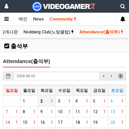
메인
News
Community
잡담게시판
Noddang Club(노땅클럽)
Attendance(출석부)
출석부
Attendance(출석부)
일요일
월요일
화요일
수요일
목요일
금요일
토요일
1
2
1
3
1
4
1
5
1
6
1
7
1
8
1
9
1
10
1
11
1
12
1
13
1
14
1
15
1
16
1
17
18
1
19
20
1