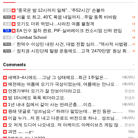
"중국은 밤 12시까지 일해"...'주52시간' 손볼까
서울 또 최고, 40℃ 폭염 내일까지...주말 동쪽 비바람
+2
모기도 더위 먹었나...사라진 여름 불청객
+3
EA 인수 절차 완료, PIF·실버레이크 컨소시엄 산하 편입
+1
Combat School
+4
한덕수·이상민 내란 사건, 대법 전합 심리…"역사적 사법평가"(종합)
+1
정치권·시민단체 탈팡 운동에도…고객 '2470만명' 원상 회복, "고물가에 돌팡"
+1
Comments
+
새벽3~4시에도....그냥 그 상태예요...최근 1주일은....
HIKARU
예전에는 여름에 모기가 극성이었는데, 여름에는 안나오는 것 같은.....ㅎ ㅎ)
HIKARU
언젠가부터 모기가 잘 안보이더라고요.
은성쓰
밤 10시에도 푹푹 찌더라고요.
은성쓰
1년 내내 집에서 같이 사는 반려곤충.....이죠...
HIKARU
원래 댓글로 "성쓰님요~" 하려다 말았는데... 본인 등판 ㅡ..ㅡy~
Max
이걸 누가...저 돈 내고 다운로드 버전으로 하냐... 성쓰님이 계셨다!!!...
HIKARU
오 저게 드디어 나오네요. 저 아케이드 아케이브즈 게임 많이 샀는데요 ㅎㅎㅎ
은성쓰
과연 ㅡ..ㅡy~
Max