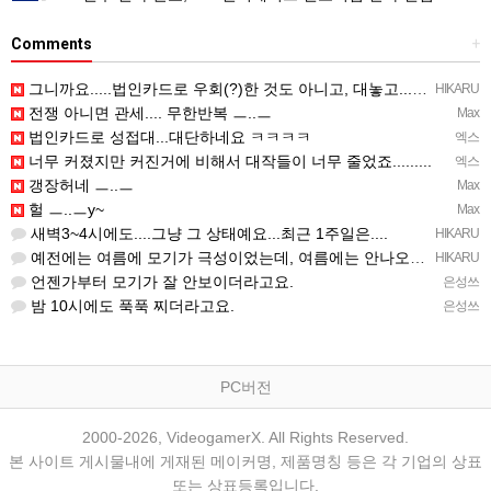
Comments
+
그니까요.....법인카드로 우회(?)한 것도 아니고, 대놓고...ㅋ ㅋ)
HIKARU
전쟁 아니면 관세.... 무한반복 ㅡ..ㅡ
Max
법인카드로 성접대...대단하네요 ㅋㅋㅋㅋ
엑스
너무 커졌지만 커진거에 비해서 대작들이 너무 줄었죠.........
엑스
갱장허네 ㅡ..ㅡ
Max
헐 ㅡ..ㅡy~
Max
새벽3~4시에도....그냥 그 상태예요...최근 1주일은....
HIKARU
예전에는 여름에 모기가 극성이었는데, 여름에는 안나오는 것 같은.....ㅎ ㅎ)
HIKARU
언젠가부터 모기가 잘 안보이더라고요.
은성쓰
밤 10시에도 푹푹 찌더라고요.
은성쓰
PC버전
2000-2026, VideogamerX. All Rights Reserved.
본 사이트 게시물내에 게재된 메이커명, 제품명칭 등은 각 기업의 상표
또는 상표등록입니다.