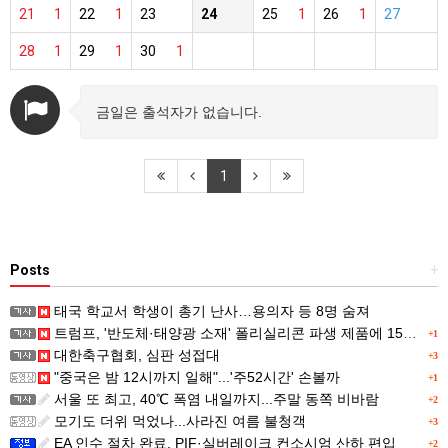
21
1
22
1
23
24
25
1
26
1
27
28
1
29
1
30
1
금일은 출석자가 없습니다.
1
Posts
+
태국 학교서 학생이 총기 난사…용의자 등 8명 숨져
트럼프, '반도체·태양광 소재' 폴리실리콘 파생 제품에 15% 관세...한국 기업도 영향
+1
대한축구협회, 심판 성접대
+3
"중국은 밤 12시까지 일해"...'주52시간' 손볼까
+1
서울 또 최고, 40℃ 폭염 내일까지...주말 동쪽 비바람
+2
모기도 더위 먹었나...사라진 여름 불청객
+3
EA 인수 절차 완료, PIF·실버레이크 컨소시엄 산하 편입
+2