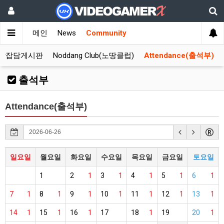
메인
News
Community
합잡담게시판
Noddang Club(노땅클럽)
Attendance(출석부)
출석부
Attendance(출석부)
일요일
월요일
화요일
수요일
목요일
금요일
토요일
1
2
1
3
1
4
1
5
1
6
1
7
1
8
1
9
1
10
1
11
1
12
1
13
1
14
1
15
1
16
1
17
18
1
19
20
1