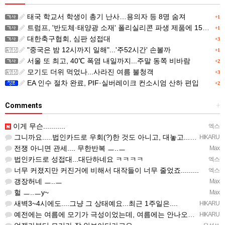
태국 학교서 학생이 총기 난사…용의자 등 8명 숨져
+1
트럼프, '반도체·태양광 소재' 폴리실리콘 파생 제품에 15% 관세...한국 기업도 영향
+1
대한축구협회, 심판 성접대
+3
"중국은 밤 12시까지 일해"...'주52시간' 손볼까
+1
서울 또 최고, 40℃ 폭염 내일까지...주말 동쪽 비바람
+2
모기도 더위 먹었나...사라진 여름 불청객
+3
EA 인수 절차 완료, PIF·실버레이크 컨소시엄 산하 편입
+2
Comments
+
이게 무슨...........
엑스
그니까요.....법인카드로 우회(?)한 것도 아니고, 대놓고...ㅋ ㅋ)
HIKARU
전쟁 아니면 관세.... 무한반복 ㅡ..ㅡ
Max
법인카드로 성접대...대단하네요 ㅋㅋㅋㅋ
엑스
너무 커졌지만 커진거에 비해서 대작들이 너무 줄었죠.........
엑스
갱장허네 ㅡ..ㅡ
Max
헐 ㅡ..ㅡy~
Max
새벽3~4시에도....그냥 그 상태예요...최근 1주일은....
HIKARU
예전에는 여름에 모기가 극성이었는데, 여름에는 안나오는 것 같은.....ㅎ ㅎ)
HIKARU