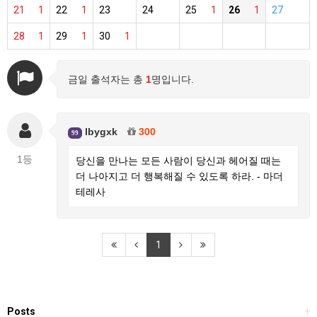
21
1
22
1
23
24
25
1
26
1
27
28
1
29
1
30
1
금일 출석자는 총
1
명입니다.
lbygxk
300
99
1등
당신을 만나는 모든 사람이 당신과 헤어질 때는
더 나아지고 더 행복해질 수 있도록 하라. - 마더
테레사
1
Posts
+