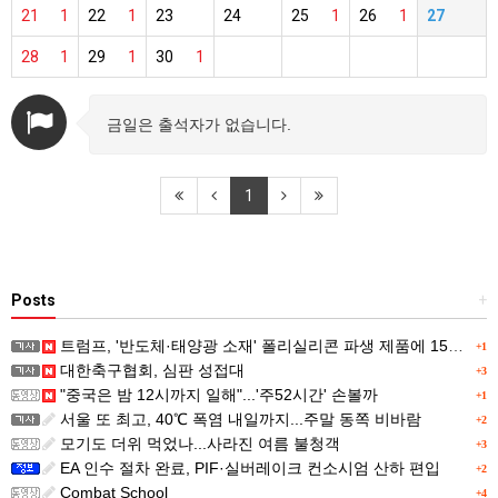
21
1
22
1
23
24
25
1
26
1
27
28
1
29
1
30
1
금일은 출석자가 없습니다.
1
Posts
+
트럼프, '반도체·태양광 소재' 폴리실리콘 파생 제품에 15% 관세...한국 기업도 영향
+1
대한축구협회, 심판 성접대
+3
"중국은 밤 12시까지 일해"...'주52시간' 손볼까
+1
서울 또 최고, 40℃ 폭염 내일까지...주말 동쪽 비바람
+2
모기도 더위 먹었나...사라진 여름 불청객
+3
EA 인수 절차 완료, PIF·실버레이크 컨소시엄 산하 편입
+2
Combat School
+4