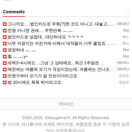
Comments
+
그니까요.....법인카드로 우회(?)한 것도 아니고, 대놓고...ㅋ ㅋ)
HIKARU
전쟁 아니면 관세.... 무한반복 ㅡ..ㅡ
Max
법인카드로 성접대...대단하네요 ㅋㅋㅋㅋ
엑스
너무 커졌지만 커진거에 비해서 대작들이 너무 줄었죠.........
엑스
갱장허네 ㅡ..ㅡ
Max
헐 ㅡ..ㅡy~
Max
새벽3~4시에도....그냥 그 상태예요...최근 1주일은....
HIKARU
예전에는 여름에 모기가 극성이었는데, 여름에는 안나오는 것 같은.....ㅎ ㅎ)
HIKARU
언젠가부터 모기가 잘 안보이더라고요.
은성쓰
밤 10시에도 푹푹 찌더라고요.
은성쓰
PC버전
2000-2026, VideogamerX. All Rights Reserved.
본 사이트 게시물내에 게재된 메이커명, 제품명칭 등은 각 기업의 상표
또는 상표등록입니다.