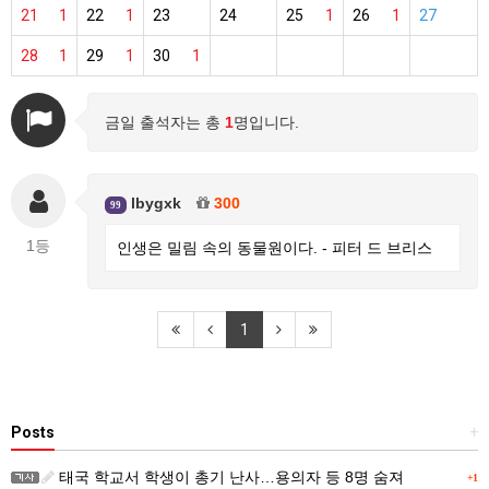
21
1
22
1
23
24
25
1
26
1
27
28
1
29
1
30
1
금일 출석자는 총
1
명입니다.
lbygxk
300
99
1등
인생은 밀림 속의 동물원이다. - 피터 드 브리스
1
Posts
+
태국 학교서 학생이 총기 난사…용의자 등 8명 숨져
+1