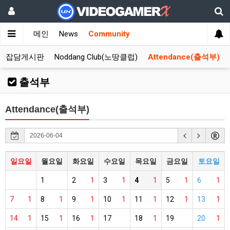
메인
News
Community
합잡담게시판
Noddang Club(노땅클럽)
Attendance(출석부)
출석부
Attendance(출석부)
일요일
월요일
화요일
수요일
목요일
금요일
토요일
1
2
1
3
1
4
1
5
1
6
1
7
1
8
1
9
1
10
1
11
1
12
1
13
1
14
1
15
1
16
1
17
18
1
19
20
1