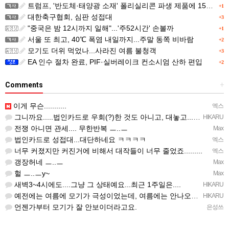
트럼프, '반도체·태양광 소재' 폴리실리콘 파생 제품에 15% 관세...한국 기업도 영향
+1
대한축구협회, 심판 성접대
+3
"중국은 밤 12시까지 일해"...'주52시간' 손볼까
+1
서울 또 최고, 40℃ 폭염 내일까지...주말 동쪽 비바람
+2
모기도 더위 먹었나...사라진 여름 불청객
+3
EA 인수 절차 완료, PIF·실버레이크 컨소시엄 산하 편입
+2
Comments
+
이게 무슨...........
엑스
그니까요.....법인카드로 우회(?)한 것도 아니고, 대놓고...ㅋ ㅋ)
HIKARU
전쟁 아니면 관세.... 무한반복 ㅡ..ㅡ
Max
법인카드로 성접대...대단하네요 ㅋㅋㅋㅋ
엑스
너무 커졌지만 커진거에 비해서 대작들이 너무 줄었죠.........
엑스
갱장허네 ㅡ..ㅡ
Max
헐 ㅡ..ㅡy~
Max
새벽3~4시에도....그냥 그 상태예요...최근 1주일은....
HIKARU
예전에는 여름에 모기가 극성이었는데, 여름에는 안나오는 것 같은.....ㅎ ㅎ)
HIKARU
언젠가부터 모기가 잘 안보이더라고요.
은성쓰