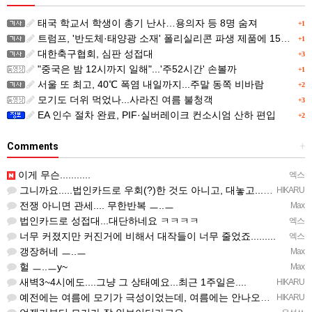
태국 학교서 학생이 총기 난사…용의자 등 8명 숨져
+1
트럼프, '반도체·태양광 소재' 폴리실리콘 파생 제품에 15% 관세...한국 기업도 영향
+1
대한축구협회, 심판 성접대
+3
"중국은 밤 12시까지 일해"...'주52시간' 손볼까
+1
서울 또 최고, 40℃ 폭염 내일까지...주말 동쪽 비바람
+2
모기도 더위 먹었나...사라진 여름 불청객
+3
EA 인수 절차 완료, PIF·실버레이크 컨소시엄 산하 편입
+2
Comments
+
이게 무슨...........
엑스
그니까요.....법인카드로 우회(?)한 것도 아니고, 대놓고...ㅋ ㅋ)
HIKARU
전쟁 아니면 관세.... 무한반복 ㅡ..ㅡ
Max
법인카드로 성접대...대단하네요 ㅋㅋㅋㅋ
엑스
너무 커졌지만 커진거에 비해서 대작들이 너무 줄었죠.........
엑스
갱장허네 ㅡ..ㅡ
Max
헐 ㅡ..ㅡy~
Max
새벽3~4시에도....그냥 그 상태예요...최근 1주일은....
HIKARU
예전에는 여름에 모기가 극성이었는데, 여름에는 안나오는 것 같은.....ㅎ ㅎ)
HIKARU