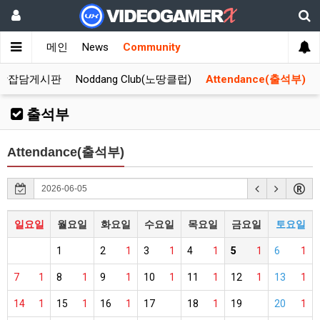
메인
News
Community
합잡담게시판
Noddang Club(노땅클럽)
Attendance(출석부)
출석부
Attendance(출석부)
일요일
월요일
화요일
수요일
목요일
금요일
토요일
1
2
1
3
1
4
1
5
1
6
1
7
1
8
1
9
1
10
1
11
1
12
1
13
1
14
1
15
1
16
1
17
18
1
19
20
1