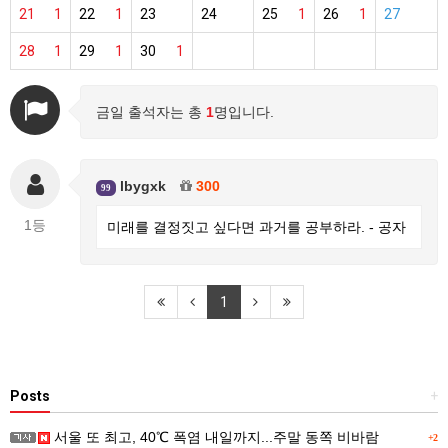
21
1
22
1
23
24
25
1
26
1
27
28
1
29
1
30
1
금일 출석자는 총
1
명입니다.
lbygxk
300
99
1등
미래를 결정짓고 싶다면 과거를 공부하라. - 공자
1
Posts
+
서울 또 최고, 40℃ 폭염 내일까지...주말 동쪽 비바람
+2