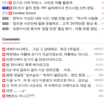
모기도 더위 먹었나...사라진 여름 불청객
+3
EA 인수 절차 완료, PIF·실버레이크 컨소시엄 산하 편입
+1
Combat School
+4
한덕수·이상민 내란 사건, 대법 전합 심리…"역사적 사법평가"(종합)
+1
정치권·시민단체 탈팡 운동에도…고객 '2470만명' 원상 회복, "고물가에 돌팡"
+1
보완수사권 폐지에 '경찰 전관' 몸값 뛴다…대형 로펌 영입전쟁
+1
Comments
+
새벽3~4시에도....그냥 그 상태예요...최근 1주일은....
HIKARU
예전에는 여름에 모기가 극성이었는데, 여름에는 안나오는 것 같은.....ㅎ ㅎ)
HIKARU
언젠가부터 모기가 잘 안보이더라고요.
은성쓰
밤 10시에도 푹푹 찌더라고요.
은성쓰
1년 내내 집에서 같이 사는 반려곤충.....이죠...
HIKARU
원래 댓글로 "성쓰님요~" 하려다 말았는데... 본인 등판 ㅡ..ㅡy~
Max
이걸 누가...저 돈 내고 다운로드 버전으로 하냐... 성쓰님이 계셨다!!!...
HIKARU
오 저게 드디어 나오네요. 저 아케이드 아케이브즈 게임 많이 샀는데요 ㅎㅎㅎ
은성쓰
과연 ㅡ..ㅡy~
Max
9쎈트도 아니고???
Max