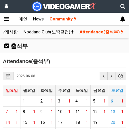
메인
News
Community
잡담게시판
Noddang Club(노땅클럽)
Attendance(출석부)
출석부
Attendance(출석부)
일요일
월요일
화요일
수요일
목요일
금요일
토요일
1
2
1
3
1
4
1
5
1
6
1
7
1
8
1
9
1
10
1
11
1
12
1
13
1
14
1
15
1
16
1
17
18
1
19
20
1