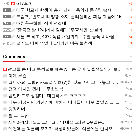
GTA6가....
+1
태국 학교서 학생이 총기 난사…용의자 등 8명 숨져
+1
트럼프, '반도체·태양광 소재' 폴리실리콘 파생 제품에 15% 관세...한국 기업도 영향
+1
대한축구협회, 심판 성접대
+3
"중국은 밤 12시까지 일해"...'주52시간' 손볼까
+1
서울 또 최고, 40℃ 폭염 내일까지...주말 동쪽 비바람
+2
모기도 더위 먹었나...사라진 여름 불청객
+3
Comments
+
광고를 돈 내고 독점으로 해주겠다는 곳이 있을정도인거 보면 어마어마한 게임은 맞는듯 ㅡ..ㅡ... 여태까지 …
Max
이게 무슨...........
엑스
그니까요.....법인카드로 우회(?)한 것도 아니고, 대놓고...ㅋ ㅋ)
HIKARU
전쟁 아니면 관세.... 무한반복 ㅡ..ㅡ
Max
법인카드로 성접대...대단하네요 ㅋㅋㅋㅋ
엑스
너무 커졌지만 커진거에 비해서 대작들이 너무 줄었죠.........
엑스
갱장허네 ㅡ..ㅡ
Max
헐 ㅡ..ㅡy~
Max
새벽3~4시에도....그냥 그 상태예요...최근 1주일은....
HIKARU
예전에는 여름에 모기가 극성이었는데, 여름에는 안나오는 것 같은.....ㅎ ㅎ)
HIKARU