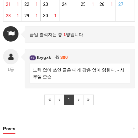
21
1
22
1
23
24
25
1
26
1
27
28
1
29
1
30
1
금일 출석자는 총
1
명입니다.
lbygxk
300
99
1등
노력 없이 쓰인 글은 대개 감흥 없이 읽힌다. - 사
무엘 존슨
1
Posts
+