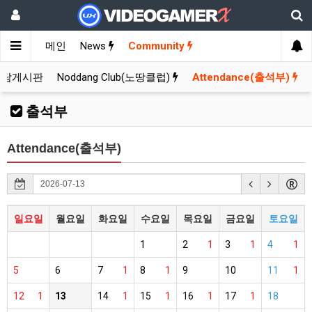
메인
News
Community
잡담게시판
Noddang Club(노땅클럽)
Attendance(출석부)
출석부
Attendance(출석부)
일요일
월요일
화요일
수요일
목요일
금요일
토요일
1
2
1
3
1
4
1
5
6
7
1
8
1
9
10
11
1
12
1
13
14
1
15
1
16
1
17
1
18