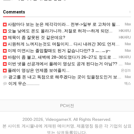
Comments
+
사람마다 보는 눈은 제각각이라... 전부->일부 로 고쳐야 될듯 ㅡ..ㅡy~
Max
오늘 낮에도 온도 올라가니까..저절로 허걱~~하게 되던...
HIKARU
제목이 좀 잘못된 것 같은데요?
HIKARU
시원하게 느껴지는것도 며칠이지... 다시 내려간 30도 언저리 온도에 적응되면 고대로 다시 더움..
Max
이제 미연시는 졸업할때도 된거 같습니다만? 3 ㅡ..ㅡy~
Max
바람이 좀 불고, 새벽에 28~30도였다가 26~27도 정도로 내려감...─ ─)a
HIKARU
이번 넷플 선공개에서 플레이 영상도 공개 된다는거 아님?? ㅡㅡa
Max
플레이 영상은 언제쯤 보여줄지...
은성쓰
광고를 돈 내고 독점으로 해주겠다는 곳이 있을정도인거 보면 어마어마한 게임은 맞는듯 ㅡ..ㅡ... 여태까지 …
Max
이게 무슨...........
엑스
PC버전
2000-2026, VideogamerX. All Rights Reserved.
본 사이트 게시물내에 게재된 메이커명, 제품명칭 등은 각 기업의 상표
또는 상표등록입니다.